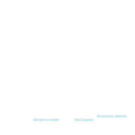
© Все права защищены. При копировании гиперссылка на
ботануные заметки
обяз
Создание блога -
Wordpress inside
,
Дизайн -
AskGraphics
.