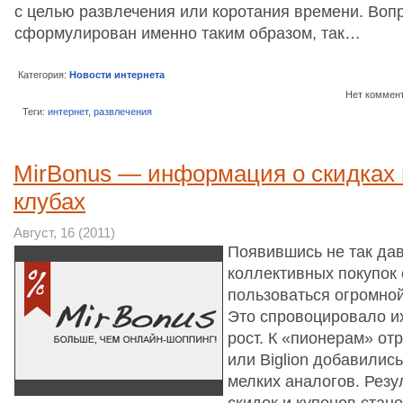
с целью развлечения или коротания времени. Воп
сформулирован именно таким образом, так…
Категория:
Новости интернета
Нет коммен
Теги:
интернет
,
развлечения
MirBonus — информация о скидках 
клубах
Август, 16 (2011)
Появившись не так да
коллективных покупок 
пользоваться огромно
Это спровоцировало и
рост. К «пионерам» от
или Biglion добавилис
мелких аналогов. Рез
скидок и купонов стан