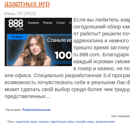
азартных игр
Июнь, 07 (2012)
Если вы любитель азар
сегодняшний обзор как
от работы? решили по
адреналина и немного 
пришло время заглянут
ru.888.com. Благодаря
каждый игроман сможе
в покер и казино, не п
или офиса. Специально разработанная 3-d програ
возможность почувствовать себя в реальном Лас-
может сделать свой выбор среди более чем тридца
представленных…
Категория:
Развлекательные
Нет коммен
Теги:
азартные игры
,
казино
,
карточные игры
,
онлайн игры
,
развлечения