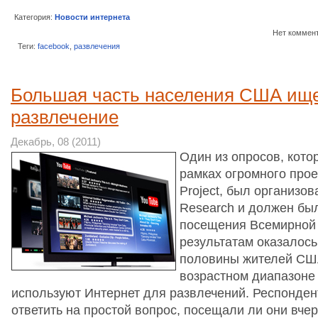
Категория:
Новости интернета
Нет коммен
Теги:
facebook
,
развлечения
Большая часть населения США ище
развлечение
Декабрь, 08 (2011)
Один из опросов, кото
рамках огромного проек
Project, был организо
Research и должен был
посещения Всемирной 
результатам оказалось
половины жителей США
возрастном диапазоне 
используют Интернет для развлечений. Респонде
ответить на простой вопрос, посещали ли они вче