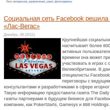
Теги:
интересное
,
развлечения
,
уанет
,
фотосервисы
Социальная сеть Facebook решила 
«Лас-Вегас»
Декабрь, 08 (2011)
Крупнейшая социальна
насчитывает более 80
активных пользователе
времени она может пр
участвовать в играх с 
Великобритании. В да
специалисты Facebook
переговоры с ведущим
консультантами и разработчиками в сфере игорного
Такую информацию предоставила газета The Daily
газеты партнерами в будущем бизнесе для Faceboo
компании, как PokerStarts, Gamesys и 888 Holding