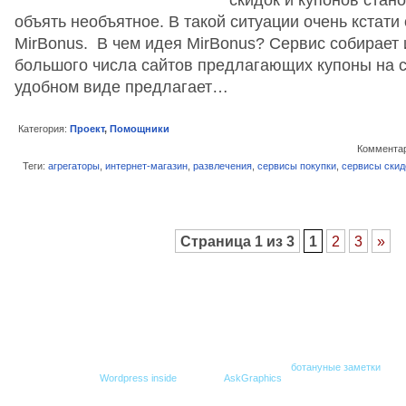
объять необъятное. В такой ситуации очень кстати
MirBonus. В чем идея MirBonus? Сервис собирает
большого числа сайтов предлагающих купоны на с
удобном виде предлагает…
Категория:
Проект
,
Помощники
Комментар
Теги:
агрегаторы
,
интернет-магазин
,
развлечения
,
сервисы покупки
,
сервисы скид
Страница 1 из 3
1
2
3
»
© Все права защищены. При копировании гиперссылка на
ботануные заметки
обяз
Создание блога -
Wordpress inside
,
Дизайн -
AskGraphics
.