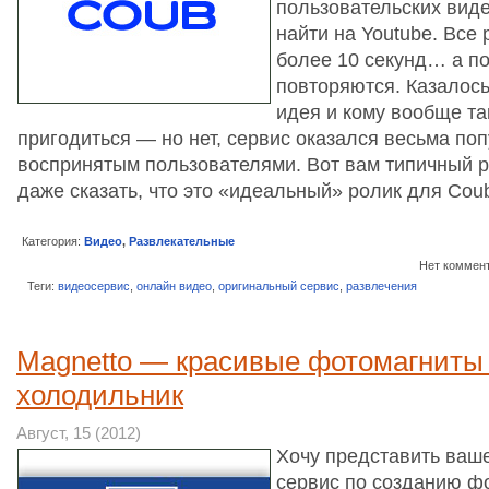
пользовательских вид
найти на Youtube. Все
более 10 секунд… а п
повторяются. Казалось
идея и кому вообще та
пригодиться — но нет, сервис оказался весьма п
воспринятым пользователями. Вот вам типичный р
даже сказать, что это «идеальный» ролик для Cou
Категория:
Видео
,
Развлекательные
Нет коммен
Теги:
видеосервис
,
онлайн видео
,
оригинальный сервис
,
развлечения
Magnetto — красивые фотомагниты
холодильник
Август, 15 (2012)
Хочу представить ваш
сервис по созданию ф