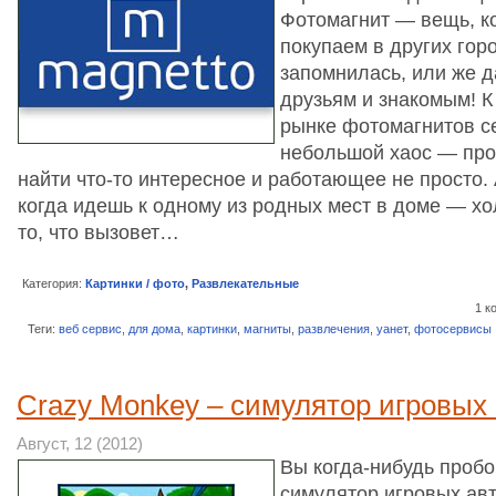
Фотомагнит — вещь, к
покупаем в других гор
запомнилась, или же д
друзьям и знакомым! К
рынке фотомагнитов с
небольшой хаос — прое
найти что-то интересное и работающее не просто. 
когда идешь к одному из родных мест в доме — хо
то, что вызовет…
Категория:
Картинки / фото
,
Развлекательные
1 к
Теги:
веб сервис
,
для дома
,
картинки
,
магниты
,
развлечения
,
уанет
,
фотосервисы
Crazy Monkey – симулятор игровых
Август, 12 (2012)
Вы когда-нибудь пробо
симулятор игровых авт