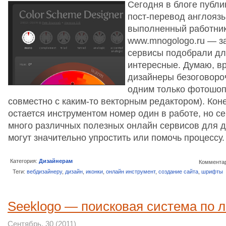
Сегодня в блоге публи
пост-перевод англоязы
выполненный работни
www.mnogologo.ru — за
сервисы подобрали дл
интересные. Думаю, вр
дизайнеры безоговоро
одним только фотошоп
совместно с каким-то векторным редактором). Коне
остается инструментом номер один в работе, но с
много различных полезных онлайн сервисов для д
могут значительно упростить или помочь процессу
Категория:
Дизайнерам
Комментар
Теги:
вебдизайнеру
,
дизайн
,
иконки
,
онлайн инструмент
,
создание сайта
,
шрифты
Seeklogo — поисковая система по 
Сентябрь, 30 (2011)