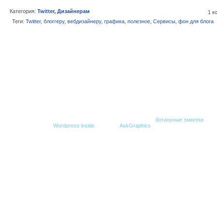
Категория:
Twitter
,
Дизайнерам
1 к
Теги:
Twitter
,
блоггеру
,
вебдизайнеру
,
графика
,
полезное
,
Сервисы
,
фон для блога
© Все права защищены. При копировании гиперссылка на
ботануные заметки
обяз
Создание блога -
Wordpress inside
,
Дизайн -
AskGraphics
.