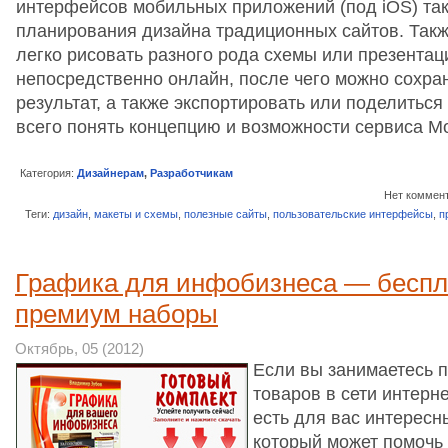
интерфейсов мобильных приложений (под iOS) так
планирования дизайна традиционных сайтов. Так
легко рисовать разного рода схемы или презентац
непосредственно онлайн, после чего можно сохра
результат, а также экспортировать или поделиться
всего понять концепцию и возможности сервиса 
Категория:
Дизайнерам
,
Разработчикам
Нет коммен
Теги:
дизайн
,
макеты и схемы
,
полезные сайты
,
пользовательские интерфейсы
,
п
Графика для инфобизнеса — беспл
премиум наборы
Октябрь, 05 (2012)
Если вы занимаетесь 
товаров в сети интерне
есть для вас интересн
который может помочь 