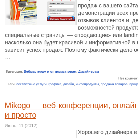
продаж с вашего сайта
демонстрации всех пр
отзывов клиентов и д
возможностей продукт
специальные страницы — «продающие» или landing
насколько она будет красивой и информативной в 
зависит успех продаж. Поэтому фактически дело о
…
Категория:
Вебмастерам и оптимизаторам
,
Дизайнерам
Нет коммен
Теги:
бесплатные услуги
,
графика
,
дизайн
,
инфопродукты
,
продажа товаров
,
прод
Mikogo — веб-конференции, онлайн
и просто
Июнь, 11 (2012)
Хорошего дизайнера в