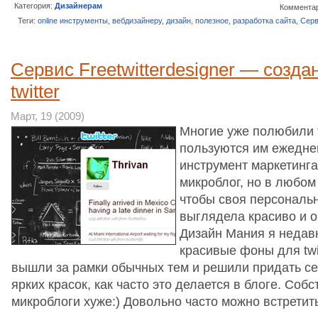
Категория:
Дизайнерам
Комментар
Теги:
online инструменты
,
вебдизайнеру
,
дизайн
,
полезное
,
разработка сайта
,
Сер
Сервис Freetwitterdesigner — созд
twitter
Март, 19 (2009)
Многие уже полюбили 
пользуются им ежеднев
инструмент маркетинга,
микроблог, но в любом
чтобы своя персональ
выглядела красиво и о
Дизайн Мания я недав
красивые фоны для twi
вышли за рамки обычных тем и решили придать се
ярких красок, как часто это делается в блоге. Собс
микроблоги хуже:) Довольно часто можно встрети