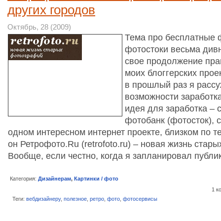
других городов
Октябрь, 28 (2009)
Тема про бесплатные 
фотостоки весьма див
свое продолжение прак
моих блоггерских проек
в прошлый раз я рассу
возможности заработк
идея для заработка – 
фотобанк (фотосток), 
одном интересном интернет проекте, близком по т
он Ретрофото.Ru (retrofoto.ru) – новая жизнь стар
Вообще, если честно, когда я запланировал пуб
Категория:
Дизайнерам
,
Картинки / фото
1 к
Теги:
вебдизайнеру
,
полезное
,
ретро
,
фото
,
фотосервисы