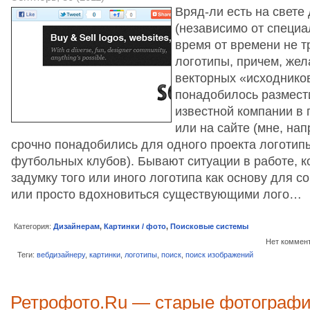
Вряд-ли есть на свете
(независимо от специа
время от времени не 
логотипы, причем, жел
векторных «исходников
понадобилось размест
известной компании в 
или на сайте (мне, на
срочно понадобились для одного проекта логотип
футбольных клубов). Бывают ситуации в работе, к
задумку того или иного логотипа как основу для с
или просто вдохновиться существующими лого…
Категория:
Дизайнерам
,
Картинки / фото
,
Поисковые системы
Нет коммен
Теги:
вебдизайнеру
,
картинки
,
логотипы
,
поиск
,
поиск изображений
Ретрофото.Ru — старые фотографи