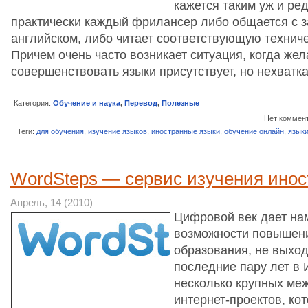
кажется таким уж и ре
практически каждый фрилансер либо общается с з
английском, либо читает соответствующую техниче
Причем очень часто возникает ситуация, когда же
совершенствовать языки присутствует, но нехват
Категория:
Обучение и наука
,
Перевод
,
Полезные
Нет коммен
Теги:
для обучения
,
изучение языков
,
иностранные языки
,
обучение онлайн
,
язык
WordSteps — сервис изучения инос
Апрель, 14 (2010)
Цифровой век дает на
возможности повышен
образования, не выход
последние пару лет в 
несколько крупных ме
интернет-проектов, ко