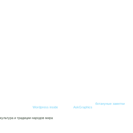
© Все права защищены. При копировании гиперссылка на
ботануные заметки
обяз
Создание блога -
Wordpress inside
,
Дизайн -
AskGraphics
.
культура и традиции народов мира