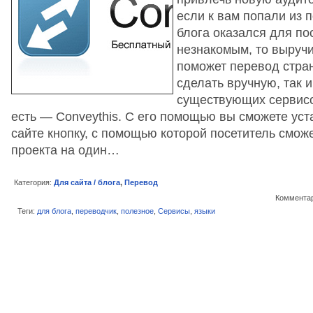
если к вам попали из п
блога оказался для по
незнакомым, то выручи
поможет перевод стран
сделать вручную, так 
существующих сервисо
есть — Conveythis. С его помощью вы сможете уста
сайте кнопку, с помощью которой посетитель смож
проекта на один…
Категория:
Для сайта / блога
,
Перевод
Комментар
Теги:
для блога
,
переводчик
,
полезное
,
Сервисы
,
языки