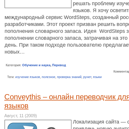
решать проблему изуч
языков. Я хочу освети
международный сервис WordSteps, созданный рос
разработчиками. Этот проект призван решить воп
пополнения словарного запаса. Идея WordSteps з
пополнении словарного запаса, затрачивая на это 
день. При таком подходе пользователю предлагает
новых…
Категория:
Обучение и наука
,
Перевод
Комментар
Теги:
изучение языков
,
полезное
,
проверка знаний
,
рунет
,
языки
Conveythis – онлайн переводчик для
языков
Август, 11 (2009)
Локализация сайта — 
привлечь новую аудит