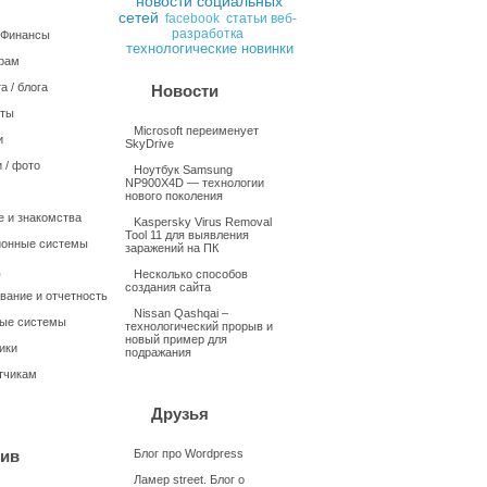
новости социальных
сетей
статьи веб-
facebook
разработка
/ Финансы
технологические новинки
рам
а / блога
Новости
нты
Microsoft переименует
и
SkyDrive
 / фото
Ноутбук Samsung
NP900X4D — технологии
нового поколения
 и знакомства
Kaspersky Virus Removal
Tool 11 для выявления
онные системы
заражений на ПК
Несколько способов
создания сайта
вание и отчетность
Nissan Qashqai –
ые системы
технологический прорыв и
новый пример для
ики
подражания
тчикам
Друзья
ив
Блог про Wordpress
Ламер street. Блог о