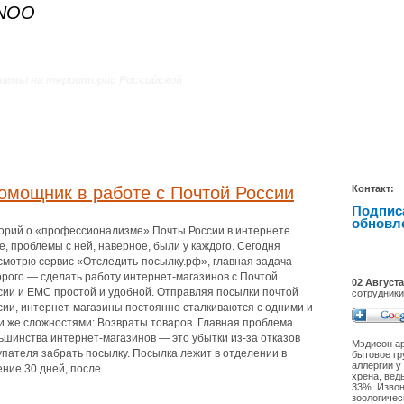
ANOO
аммы на территории Российской
омощник в работе с Почтой России
Контакт:
Подпис
обновл
орий о «профессионализме» Почты России в интернете
е, проблемы с ней, наверное, были у каждого. Сегодня
смотрю cервис «Отследить-посылку.рф», главная задача
орого — сделать работу интернет-магазинов с Почтой
02 Августа
сии и ЕМС простой и удобной. Отправляя посылки почтой
сотрудники
сии, интернет-магазины постоянно сталкиваются с одними и
и же сложностями: Возвраты товаров. Главная проблема
ьшинства интернет-магазинов — это убытки из-за отказов
Мэдисон ар
упателя забрать посылку. Посылка лежит в отделении в
бытовое гр
аллергии у
ение 30 дней, после…
хрена, вед
33%. Извон
зоологичес