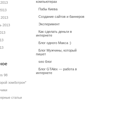
компьютерах
 2013
Пабы Киева
2013
Создание сайтов и баннеров
 2013
Эксперимент
ь 2013
Как сделать деньги в
2013
интернете
13
Блог одного Макса :)
13
Блог Мужчины, который
пишет
seo блог
ное
Блог GTAlex — работа в
интернете
es 98
торой зомботрон"
нчики
ерные статьи