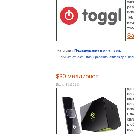
хло
раз
исп
Тем
нас
уче
Sa
Категория:
Планирование и отчетность
Теги:
отчетность
,
планирование
,
список дел
,
цел
$30 миллионов
Июль, 23 (2013)
аро
неп
вид
поп
исп
Сле
сил
гло
пос