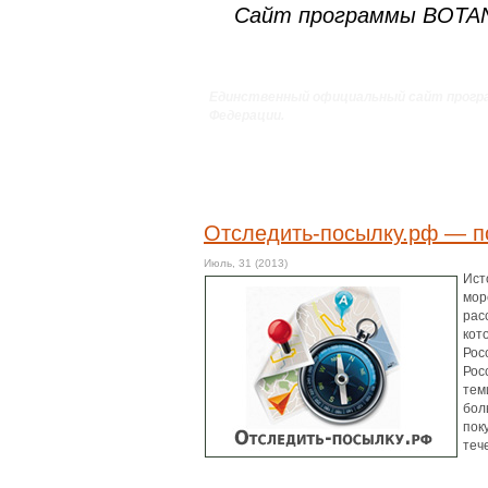
Сайт программы BOT
Единственный официальный сайт прогр
Федерации.
Отследить-посылку.рф — п
Июль, 31 (2013)
Ист
мор
рас
кот
Рос
Рос
тем
бол
пок
теч