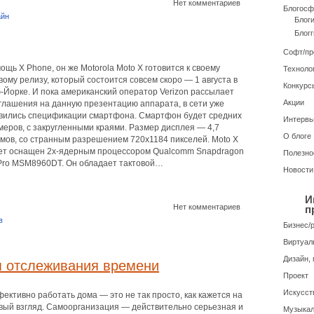
Нет комментариев
Блогосф
айн
Блог
Блогг
Софт/п
ощь X Phone, он же Motorola Moto X готовится к своему
Техноло
вому релизу, который состоится совсем скоро — 1 августа в
Конкурс
-Йорке. И пока американский оператор Verizon рассылает
Акции
глашения на данную презентацию аппарата, в сети уже
вились спецификации смартфона. Смартфон будет средних
Интерв
меров, с закругленными краями. Размер дисплея — 4,7
О блоге
мов, со странным разрешением 720х1184 пикселей. Moto X
ет оснащен 2х-ядерным процессором Qualcomm Snapdragon
Полезно
Pro MSM8960DT. Он обладает тактовой…
Новости
И
Нет комментариев
п
в
Бизнес/
Виртуал
Дизайн, 
я отслеживания времени
Проект
Искусств
ективно работать дома — это не так просто, как кажется на
вый взгляд. Самоорганизация — действительно серьезная и
Музыкал