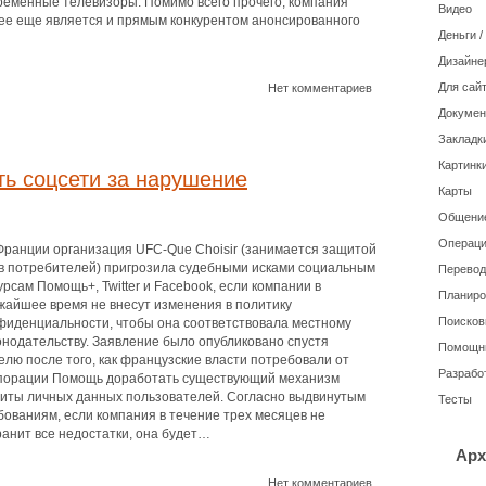
ременные телевизоры. Помимо всего прочего, компания
Видео
ee еще является и прямым конкурентом анонсированного
Деньги 
Дизайне
Для сайт
Нет комментариев
Докуме
Закладк
Картинки
ь соцсети за нарушение
Карты
Общение
Операци
Франции организация UFC-Que Choisir (занимается защитой
в потребителей) пригрозила судебными исками социальным
Перевод
урсам Помощь+, Twitter и Facebook, если компании в
Планиро
жайшее время не внесут изменения в политику
Поисков
фиденциальности, чтобы она соответствовала местному
онодательству. Заявление было опубликовано спустя
Помощн
елю после того, как французские власти потребовали от
Разрабо
порации Помощь доработать существующий механизм
иты личных данных пользователей. Согласно выдвинутым
Тесты
бованиям, если компания в течение трех месяцев не
ранит все недостатки, она будет…
Арх
Нет комментариев