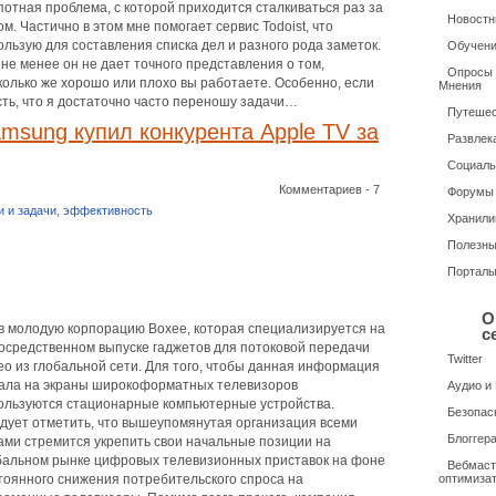
потная проблема, с которой приходится сталкиваться раз за
Новостн
ом. Частично в этом мне помогает сервис Todoist, что
ользую для составления списка дел и разного рода заметок.
Обучени
 не менее он не дает точного представления о том,
Опросы /
колько же хорошо или плохо вы работаете. Особенно, если
Мнения
сть, что я достаточно часто переношу задачи…
Путешес
msung купил конкурента Apple TV за
Развлек
Социаль
Комментариев - 7
Форумы
и и задачи
,
эффективность
Хранили
Полезн
Портал
О
в молодую корпорацию Boxee, которая специализируется на
с
осредственном выпуске гаджетов для потоковой передачи
Twitter
ео из глобальной сети. Для того, чтобы данная информация
ала на экраны широкоформатных телевизоров
Аудио и
ользуются стационарные компьютерные устройства.
Безопас
дует отметить, что вышеупомянутая организация всеми
Блоггер
ами стремится укрепить свои начальные позиции на
бальном рынке цифровых телевизионных приставок на фоне
Вебмаст
тоянного снижения потребительского спроса на
оптимиза