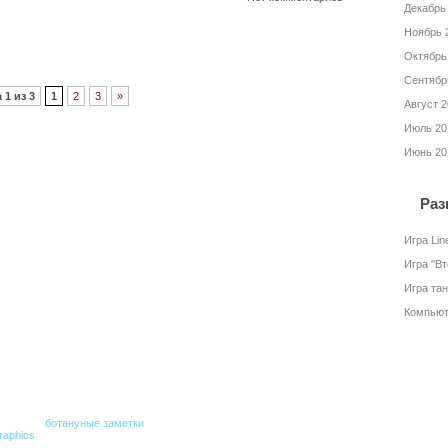
Декабрь
Ноябрь 
Октябрь
Сентябр
 1 из 3
1
2
3
»
Август 
Июль 20
Июнь 20
Раз
Игра Lin
Игра "В
Игра та
Компьют
сылка на
ботануные заметки
обязательна.
raphics
.