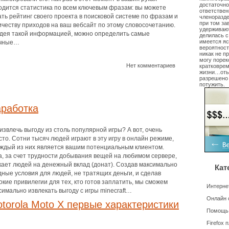
достаточно
одится статистика по всем ключевым фразам: вы можете
ответствен
ать рейтинг своего проекта в поисковой системе по фразам и
членоразд
при том за
ичеству приходов на ваш вебсайт по этому словосочетанию.
удерживают
дея такой информацией, можно определить самые
делилась с
имеется яс
чные…
вероятност
никак не п
могу порек
Нет комментариев
кратковре
жизни…отыщ
разрешено 
потужить.
аработка
 извлечь выгоду из столь популярной игры? А вот, очень
сто. Сотни тысяч людей играют в эту игру в онлайн режиме,
аждый из них является вашим потенциальным клиентом.
а, за счет трудности добывания вещей на любимом сервере,
кает людей на денежный вклад (донат). Создав максимально
Кат
дные условия для людей, не тратящих деньги, и сделав
окие привилегии для тех, кто готов заплатить, мы сможем
Интерне
симально извлекать выгоду с игры minecraft…
Онлайн 
torola Moto X первые характеристики
Помощь
Firefox 