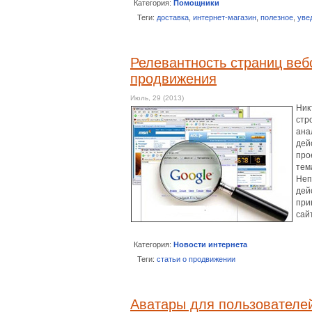
Категория:
Помощники
Теги:
доставка
,
интернет-магазин
,
полезное
,
уве
Релевантность страниц веб
продвижения
Июль, 29 (2013)
Ник
стр
ана
дей
про
тем
Неп
дей
при
сай
Категория:
Новости интернета
Теги:
статьи о продвижении
Аватары для пользователей