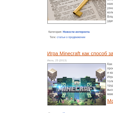
нах
узн
кол
Вла
уда
Категория:
Новости интернета
Теги:
статьи о продвижении
Игра Minecraft как способ з
Июль, 25 (2013)
Как
про
и к
Игр
тол
тру
выс
мак
Mo