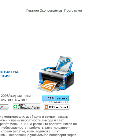
Главная
Экопрограммы
Программа
аться на
ения
 2026
Академические
 института Штат -
гументировали, ась? коль в семье чавкать
убый, сиречь вероятность выхода в свет
 ребят меньше 1%. А разве что воспитанников ни
ь небезопасность приболеть заметно ранее -
 страна ребятки, коим водятся с флэт.
кими, несравненно уникальнее боготворят через