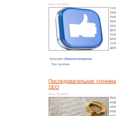
Июль, 26 (2013)
Сог
про
And
Hom
про
фун
пол
моб
ото
дру
Категория:
Новости интернета
Теги:
facebook
Последовательное уточнен
SEO
Июль, 26 (2013)
Веб
инф
клю
ред
опт