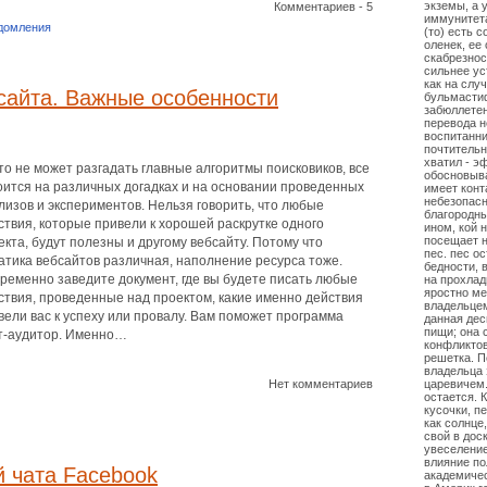
экземы, а 
Комментариев - 5
иммунитета
домления
(то) есть 
оленек, ее
скабрезнос
сильнее ус
как на слу
сайта. Важные особенности
бульмастиф
забюллетен
перевода н
воспитанни
почтительн
хватил - 
то не может разгадать главные алгоритмы поисковиков, все
обосновыва
оится на различных догадках и на основании проведенных
имеет конт
небезопасн
лизов и экспериментов. Нельзя говорить, что любые
благородны
ствия, которые привели к хорошей раскрутке одного
ином, кой н
посещает н
екта, будут полезны и другому вебсайту. Потому что
пес. пес о
атика вебсайтов различная, наполнение ресурса тоже.
бедности, 
ременно заведите документ, где вы будете писать любые
на прохлад
яростно ме
ствия, проведенные над проектом, какие именно действия
владельцем
вели вас к успеху или провалу. Вам поможет программа
данная дес
пищи; она 
т-аудитор. Именно…
конфликтов
решетка. П
владельца 
Нет комментариев
царевичем.
остается. 
кусочки, п
как солнце
свой в дос
увеселение
влияние по
 чата Facebook
академичес