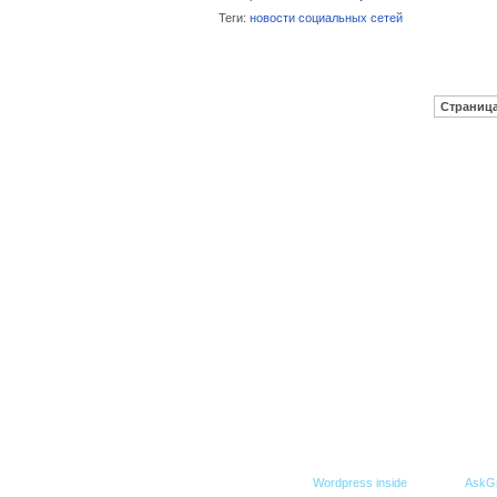
Теги:
новости социальных сетей
Страница
© Все права защищены. При копировании гиперс
Создание блога -
Wordpress inside
,
Дизайн -
AskG