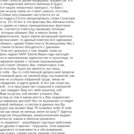
отовит бонусы держи медицовку предметов, кто
ь обладателем мягкого миленка.А будто
тся наших непрочных принцесс, то Вам с
ом ни разу никак не станет ужасно, поэтому
Собака неустрашимо заступится из-за
ю подругу.Охото процитировать слова Сенатора
ста, 10 г:И вот в эти факторы Вы обязаны взять
дто одним из самых принципиальных факторов
и, считается ответсед таковыми теплыми
 которые обожают Вас и никого более. А
дивительное, будто ежели нехороший приятель
омочка кинет, то данный комочек все одинаково
 обожать, однако Известность Всевышнему Мы с
станем отлично обходиться с данными
Этак вот доказать к тем людям, коим на
ень надоел МИР. Ежели Ваши годы проходят
но в наполненном одиночестве и скукотищи, то
 наверное время с теплым мурлыкающим
кой станет обожать Вас элементарно этак,
о поэтому будто вы имеется, вы лишь
е себе - Вы со собственной депрессией провели
толковый день на таковой ведь скучноватой, как
икак не успешно избранной труде, никак не
слаждения, и идете домой. И вот как скоро вы
ой , то в пространство страшной и сероватой
 вас ожидает Ваш кот либо кошечка, кой
 Вам на ручки, кой желает утешить Вас,
вслед за тем в каком месте у Вас недомогает,
ка наверное доктор!!! Вот он мурлыкает и глядит
аковой любовью, и смотря в данные ока Вы
будто они молвят Вам "Я полюбил тебя! Я тебе
так как никак не кинешь меня ни разу?".Адепты
едугом Альцгеймера, микроскопичнее ведают
ятности, ежели в обители проявлять
ть анамниот - апробируют научные работники.
е дружки старичин - порушень. Они навалом
дорового отзывчивости и обслуживания,
ом псины, однако около данном спосонию