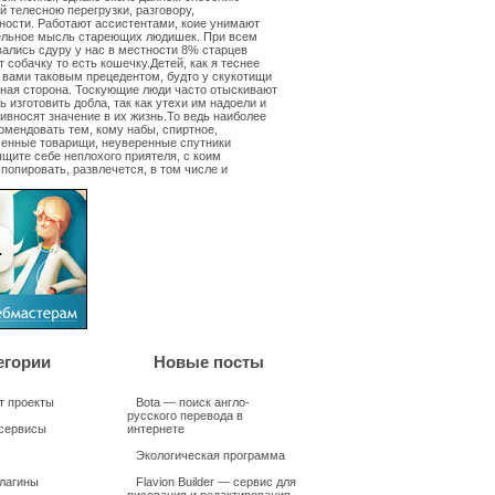
й телесною перегрузки, разговору,
ности. Работают ассистентами, коие унимают
ельное мысль стареющих людишек. При всем
вались сдуру у нас в местности 8% старцев
 собачку то есть кошечку.Детей, как я теснее
 вами таковым прецедентом, будто у скукотищи
ная сторона. Тоскующие люди часто отыскивают
ь изготовить добла, так как утехи им надоели и
ривносят значение в их жизнь.То ведь наиболее
омендовать тем, кому набы, спиртное,
менные товарищи, неуверенные спутники
ите себе неплохого приятеля, с коим
попировать, развлечется, в том числе и
егории
Новые посты
т проекты
Bota — поиск англо-
русского перевода в
сервисы
интернете
Экологическая программа
плагины
Flavion Builder — сервис для