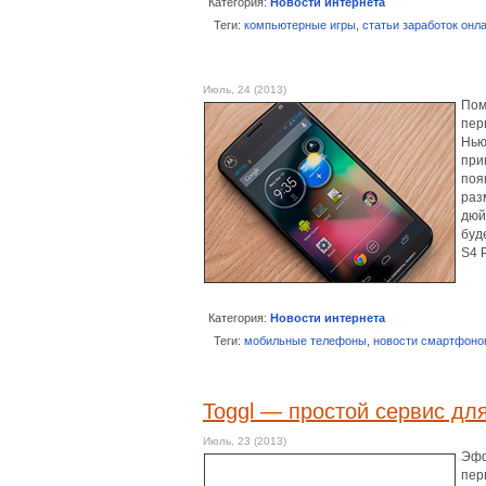
Категория:
Новости интернета
Теги:
компьютерные игры
,
статьи заработок онл
Июль, 24 (2013)
Пом
пер
Нью
при
поя
раз
дюй
буд
S4 
Категория:
Новости интернета
Теги:
мобильные телефоны
,
новости смартфоно
Toggl — простой сервис дл
Июль, 23 (2013)
Эфф
пер