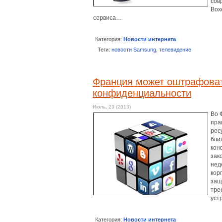
сов
Box
сервиса…
Категория:
Новости интернета
Теги:
новости Samsung
,
телевидение
Франция может оштрафоват
конфиденциальности
Июль, 23 (2013)
Во 
пра
рес
бли
кон
зак
нед
кор
защ
тре
уст
Категория:
Новости интернета