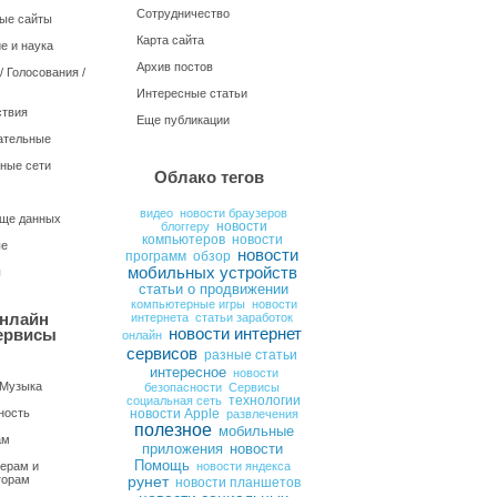
Сотрудничество
ые сайты
Карта сайта
е и наука
Архив постов
 Голосования /
Интересные статьи
твия
Еще публикации
ательные
ные сети
Облако тегов
видео
новости браузеров
ще данных
блоггеру
новости
компьютеров
новости
ые
новости
программ
обзор
мобильных устройств
ы
статьи о продвижении
компьютерные игры
новости
нлайн
интернета
статьи заработок
новости интернет
ервисы
онлайн
сервисов
разные статьи
интересное
новости
 Музыка
безопасности
Сервисы
социальная сеть
технологии
ность
новости Apple
развлечения
полезное
мобильные
ам
новости
приложения
Помощь
ерам и
новости яндекса
торам
рунет
новости планшетов