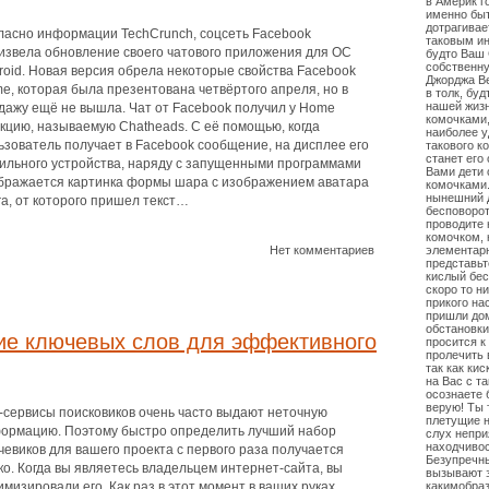
в Америк г
именно быт
дотрагивае
ласно информации TechCrunch, соцсеть Facebook
таковым ин
извела обновление своего чатового приложения для ОС
будто Ваш 
собственну
roid. Новая версия обрела некоторые свойства Facebook
Джорджа Ве
e, которая была презентована четвёртого апреля, но в
в толк, бу
нашей жизн
дажу ещё не вышла. Чат от Facebook получил у Home
комочками,
кцию, называемую Chatheads. С её помощью, когда
наиболее у
ьзователь получает в Facebook сообщение, на дисплее его
такового к
станет его
ильного устройства, наряду с запущенными программами
Вами дети 
бражается картинка формы шара с изображением аватара
комочками.
нынешний д
га, от которого пришел текст…
бесповорот
проводите
комочком, 
Нет комментариев
элементарн
представьт
кислый бес
скоро то н
прикого на
пришли дом
обстановки
ие ключевых слов для эффективного
просится к
пролечить 
так как кис
на Вас с т
осознаете 
верую! Ты 
-сервисы поисковиков очень часто выдают неточную
плетущие н
ормацию. Поэтому быстро определить лучший набор
слух непри
находчивос
чевиков для вашего проекта с первого раза получается
Безупречны
ко. Когда вы являетесь владельцем интернет-сайта, вы
вызывают з
имизировали его. Как раз в этот момент в ваших руках
какимобраз