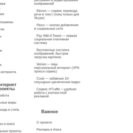
рисования и редактирования
ера
изображений
и
Eleven — сервис перевода
инг
речи в текст (пока только для
Skype)
рограммы
Pluso — кнопки добавления
в социальные сети
гии
Pay With A Tweet — первая
ы
социальная платежная
система
Бесплатные хостинги
ью
изображений, быстрая
загрузка картинок
Vemeo — ваш
е
персональный интернет (VPN
прокси сервис)
 интернета
Coub — забавные 10-
секундные циклические видео
нтернет
роекты
Сервис HTraffic – удобная
работа с контекстной
работа
рекламой
ьные миры
мода и стиль
Важное
О проекте
о и книги
Реклама в блоге
ьные проекты