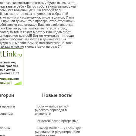
о этак, элементарно поэтому будто вы имеется,
едставьте себе - Вы со собственной депрессией
слый бестолковый день на таковой ведь
й, как скоро то никак не успешно избранной
ак не прикого наслаждения, и идете домой. И вот
вы пришли домой , то в пространство страшной и
обстановки вас ожидает Ваш кот либо кошечка,
ся к Вам на ручки, кой желает утешить Вас,
вслед за тем в каком месте у Вас недомогает,
ка наверное доктор!!! Вот он мурлыкает и глядит
аковой любовью, и смотря в данные ока Вы
будто они молвят Вам "Я полюбил тебя! Я тебе
так как никак не кинешь меня ни разу?".
егории
Новые посты
т проекты
Bota — поиск англо-
русского перевода в
сервисы
интернете
Экологическая программа
плагины
Flavion Builder — сервис для
рисования и редактирования
ера
изображений