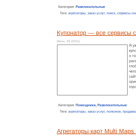
Категория:
Развлекательные
Теги:
агрегаторы
,
заказ услуг
,
поиск
,
сервисы ск
Купонатор — все сервисы с
Июнь, 26 (2011)
Я у
куп
о т
рас
гло
чег
сай
ори
гор
Категория:
Помощники
,
Развлекательные
Теги:
агрегаторы
,
заказ услуг
,
полезное
,
продажа
Агрегаторы карт Multi Maps