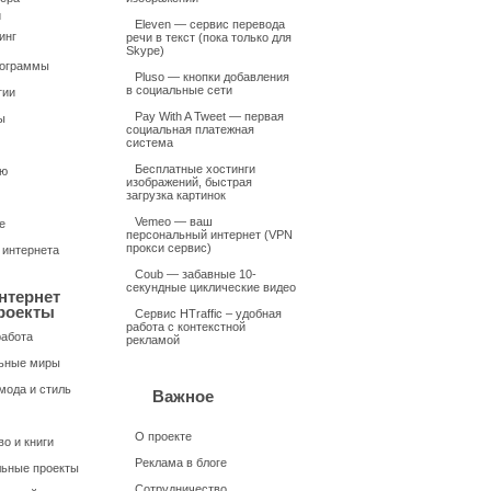
и
Eleven — сервис перевода
инг
речи в текст (пока только для
Skype)
рограммы
Pluso — кнопки добавления
в социальные сети
гии
Pay With A Tweet — первая
ы
социальная платежная
система
Бесплатные хостинги
ью
изображений, быстрая
загрузка картинок
Vemeo — ваш
е
персональный интернет (VPN
прокси сервис)
 интернета
Coub — забавные 10-
секундные циклические видео
нтернет
роекты
Сервис HTraffic – удобная
работа с контекстной
работа
рекламой
ьные миры
мода и стиль
Важное
О проекте
о и книги
Реклама в блоге
ьные проекты
Сотрудничество