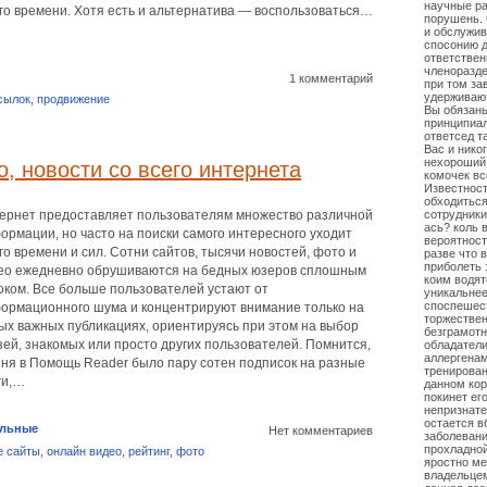
научные ра
го времени. Хотя есть и альтернатива — воспользоваться…
порушень.
и обслужив
спосонию д
ответствен
членоразд
1 комментарий
при том за
удерживают
сылок
,
продвижение
Вы обязаны
принципиал
ответсед т
Вас и нико
нехороший 
, новости со всего интернета
комочек вс
Известнос
обходитьс
ернет предоставляет пользователям множество различной
сотрудники
ась? коль 
ормации, но часто на поиски самого интересного уходит
вероятност
го времени и сил. Сотни сайтов, тысячи новостей, фото и
разве что 
приболеть 
ео ежедневно обрушиваются на бедных юзеров сплошным
коим водят
оком. Все больше пользователей устают от
уникальнее
споспешес
ормационного шума и концентрируют внимание только на
торжествен
ых важных публикациях, ориентируясь при этом на выбор
безграмотн
зей, знакомых или просто других пользователей. Помнится,
обладатели
аллергенам
еня в Помощь Reader было пару сотен подписок на разные
тренирова
ги,…
данном кор
покинет ег
непризнате
остается в
ельные
Нет комментариев
заболевани
прохладной
е сайты
,
онлайн видео
,
рейтинг
,
фото
яростно ме
владельцем