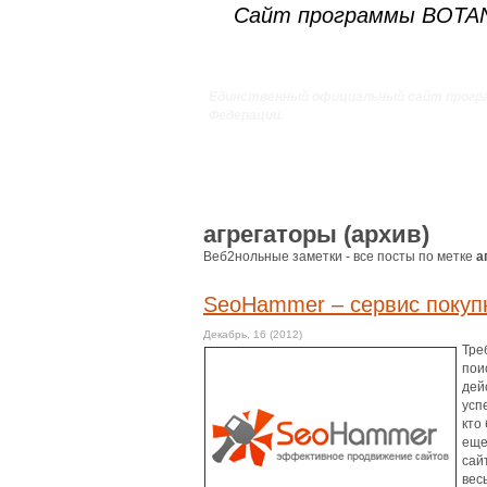
Сайт программы BOT
Единственный официальный сайт прогр
Федерации.
агрегаторы (архив)
Веб2нольные заметки - все посты по метке
а
SeoHammer – сервис покуп
Декабрь, 16 (2012)
Тре
пои
дей
усп
кто
еще
сай
вес