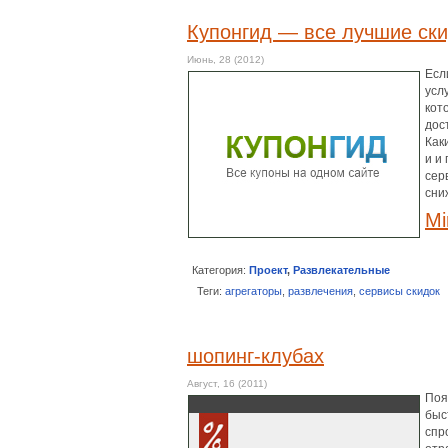
Купонгид — все лучшие ски
Июнь, 28 (2012)
Есл
усл
кот
дос
Как
и и
сер
сни
Mi
Категория:
Проект
,
Развлекательные
Теги:
агрегаторы
,
развлечения
,
сервисы скидок
шопинг-клубах
Август, 16 (2011)
Поя
быс
спр