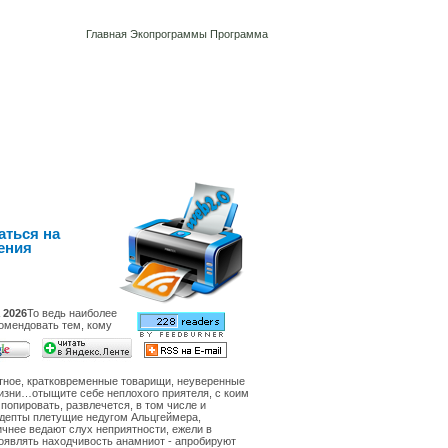
Главная
Экопрограммы
Программа
аться на
ения
 2026
То ведь наиболее
омендовать тем, кому
тное, кратковременные товарищи, неуверенные
изни…отыщите себе неплохого приятеля, с коим
попировать, развлечется, в том числе и
депты плетущие недугом Альцгеймера,
чнее ведают слух неприятности, ежели в
оявлять находчивость анамниот - апробируют