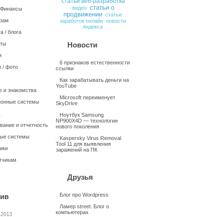
статьи веб-разработка
статьи о
видео
/ Финансы
продвижении
статьи
рам
заработок онлайн
новости
яндекса
а / блога
нты
Новости
и
6 признаков естественности
 / фото
ссылки
Как зарабатывать деньги на
YouTube
 и знакомства
Microsoft переименует
онные системы
SkyDrive
Ноутбук Samsung
NP900X4D — технологии
вание и отчетность
нового поколения
ые системы
Kaspersky Virus Removal
Tool 11 для выявления
ики
заражений на ПК
тчикам
Друзья
Блог про Wordpress
ив
Ламер street. Блог о
компьютерах
 2013