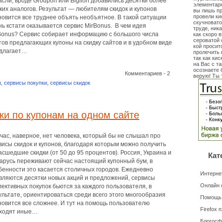
асли, вроде Groupon или Biglion добавились десятки более
элементарн
ких аналогов. Результат — любителям скидок и купонов
вы лишь пр
провели ки
новится все труднее объять необъятное. В такой ситуации
скучновато
нь кстати оказывается сервис MirBonus. В чем идея
труде, ник
Bonus? Сервис собирает информацию с большого числа
как скоро 
сероватой 
тов предлагающих купоны на скидку сайтов и в удобном виде
кой просит
длагает…
пролечить 
так как кис
на Вас с т
осознаете 
Комментариев - 2
верую! Ты 
я
,
сервисы покупки
,
сервисы скидок
и по купонам на одном сайте
час, наверное, нет человека, который бы не слышал про
висы скидок и купонов, благодаря которым можно получить
асшедшие скидки (от 50 до 95 процентов). Россия, Украина и
Кат
арусь переживают сейчас настоящий купонный бум, в
бенности это касается столичных городов. Ежедневно
Интерне
вляются десятки новых акций и предложений, сервисы
Онлайн 
лективных покупок бьются за каждого пользователя, в
ультате, ориентироваться среди всего этого многообразия
Помощь
новится все сложнее. И тут на помощь пользователю
Firefox 
ходят иные…
Блогосф