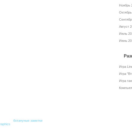
Ноябрь 
Октябрь
Сентябр
Август 
Июль 20
Июнь 20
Раз
Игра Lin
Игра "В
Игра та
Компьют
сылка на
ботануные заметки
обязательна.
raphics
.