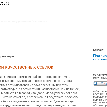
ANOO
аммы на территории Российской
Контакт:
Подпис
грегаторы
.
обновл
ки качественных ссылок
03 Августа
бования к продвижению сайтов постоянно растут, а
могу порек
сковые системы стараются все жестче контролировать
ствия оптимизаторов. Задача последних при этом —
евать следить за всеми этими новшествами. Тем не менее,
набы, спир
 бы там что не говорил, стандартную закупку ссылок пока
спутники ж
разрешено 
 никто не отменял, и разве можно представить раскрутку
потужить.А
та без наращивания ссылочной массы. Данный процесс
микроскопи
ьма трудоемкий, на него придется потратить достаточно
обители пр