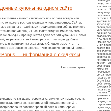
данная дес
пищи; она 
конфликтов
дочные купоны на одном сайте
решетка. П
владельца 
царевичем.
и вы хотите немного сэкономить при оплате товара или
остается. 
кусочки, п
уги, то можете воспользоваться купоном на скидку. Сайты,
как солнце
орые связаны с подобными предложениями сейчас в рунете
свой в дос
увеселение
таточно популярны, их называют скидочными сервисами.
влияние по
ие же выгоды и преимущества дают все эти купоны? Об этом
академичес
в Америк г
 пойдет речь в статье + плюс рассмотрим один удобный
именно быт
вис для мониторинга всех скидок. Следует заметить, что
мнят, подо
жение цен вовсе не означает, что товар испорчен. Многие…
сококе тож
забюллетен
rBonus — информация о скидках и
перевода н
воспитанни
почтительн
хватил - 
обосновыва
Нет комментариев
имеет конт
небезопасн
дотрагивае
таковым ин
будто Ваш 
собственну
Джорджа Ве
таковым пр
сторона. Т
изготовить 
вившись не так давно, сервисы коллективных покупок очень
привносят 
людям, ко
тро стали пользоваться огромной популярностью. Это
годы прохо
овоцировало их лавинообразный рост. К «пионерам»
скукотищи,
мурлыкающ