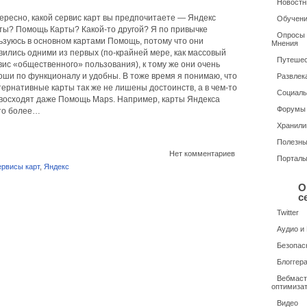
Новостн
ересно, какой сервис карт вы предпочитаете — Яндекс
Обучени
ты? Помощь Карты? Какой-то другой? Я по привычке
Опросы /
ьзуюсь в основном картами Помощь, потому что они
Мнения
вились одними из первых (по-крайней мере, как массовый
Путешес
вис «общественного» пользования), к тому же они очень
оши по функционалу и удобны. В тоже время я понимаю, что
Развлек
тернативные карты так же не лишены достоинств, а в чем-то
Социаль
восходят даже Помощь Maps. Например, карты Яндекса
Форумы
то более…
Хранили
Полезн
Нет комментариев
Портал
ервисы карт
,
Яндекс
О
с
Twitter
Аудио и
Безопас
Блоггер
Вебмаст
оптимиза
Видео