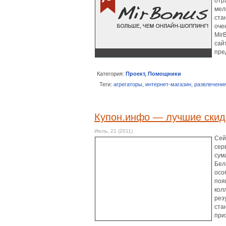
отр
мел
ста
оче
Mir
сай
пре
Категория:
Проект
,
Помощники
Теги:
агрегаторы
,
интернет-магазин
,
развлечени
Купон.инфо — лучшие скидк
Июль, 21 (2011)
Сей
сер
сум
Бел
осо
поя
кол
рез
ста
при