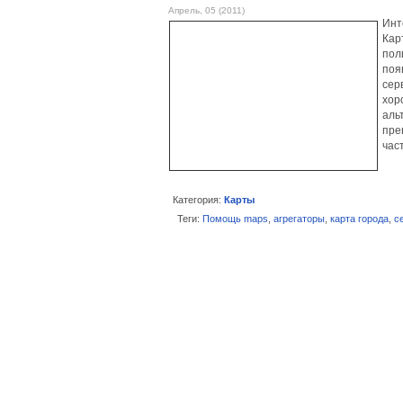
Апрель, 05 (2011)
Инт
Кар
пол
поя
сер
хор
аль
пре
час
Категория:
Карты
Теги:
Помощь maps
,
агрегаторы
,
карта города
,
с