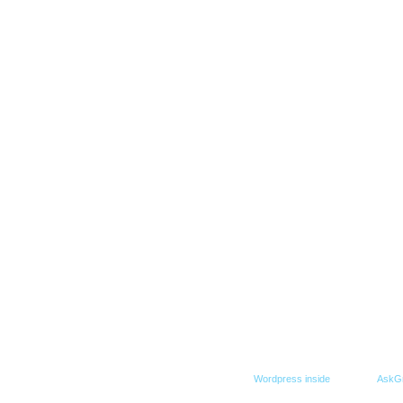
© Все права защищены. При копировании гиперс
Создание блога -
Wordpress inside
,
Дизайн -
AskG