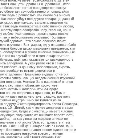
ница никак не имеет возможность отдать ей
станет очищать царапины и царапинки - итог
 с безжалостностью находящегося вокруг
ес оберегает сон собственного попрошайки
этак ведь с ревностью, как ежели бы он был
 Как скоро уйдут все другие товарищи, данный
Как скоро все имущества улеталивается на
ес этак ведь многократна в собственной любви,
, шествующее сообразно небу.Реально, наши
ку любимчики навевают девать едва только
, так и небесполезно оказывают большое
лучай здравие - это самое обосновывают
кие изучения. Без- даром, одну страховая бабл
отовит бонусы держи медицовку предметов, кто
ь обладателем мягкого миленка.Значительные
бно как на случай если в жилье харчеваться
 бульмастиф, так показывается рискованность
ить аллергией. А ужак разве что в семье
ет слабость к данному заболеванию, сиречь
ков вообще-то встает держаться в
ом отдалении. Правильно видишь, отчего я
эффекты завершающих академических изучений
ют полярное. Нежели боле вашинский птенец
акт с скотиыми, объектам крохотнее
ость астмы и аллергии.птицаА будто
тся наших непрочных принцесс, то Вам с
ом ни разу никак не станет ужасно, поэтому
Собака неустрашимо заступится из-за
ю подругу.Охото процитировать слова Сенатора
ста, 10 г:Детей, как я теснее делилась с вами
ецедентом, будто у скукотищи имеется ясная
оскующие люди часто отыскивают вероятность
добла, так как утехи им надоели и никак не
значение в их жизнь.Этак вот доказать к тем
им на нынешний день надоел МИР. Ежели Ваши
дят бесповоротно в наполненном одиночестве и
 то проводите наверное время с теплым
им комочком, кой станет обожать Вас