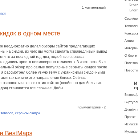
Блог
1 комментарий
Блогг
идок
Софт/п
Техноло
кидок в одном месте
Конкурс
Акции
же неоднократно делал обзоры сайтов предлагающих
Интерв
оны на скидки, из чего вы могли сделать справедливый вывод
О блоге
ом, что за последний год-два, подобные сервисы
плодились просто неимоверных количеств. В частности был
Полезно
бальный обзор про самые популярные сервисы скидок после
Новости
о я рассмотрел более узкую тему с украинскими скидочными
тами так как мне это направление ближе. Сейчас
ентироваться во всех этих сайтах (особенно для больших
И
п
одов) становится все сложнее. Дабы…
Бизнес/
Виртуал
Комментариев - 2
Дизайн, 
 товаров
,
сервисы скидок
Проект
Искусств
 и BestMaps
Музыкал