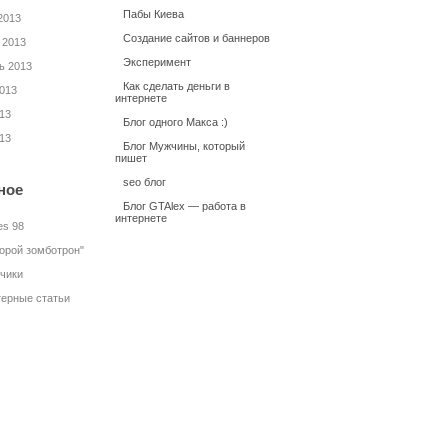
Пабы Киева
2013
Создание сайтов и баннеров
 2013
Эксперимент
ь 2013
Как сделать деньги в
2013
интернете
13
Блог одного Макса :)
13
Блог Мужчины, который
пишет
seo блог
ное
Блог GTAlex — работа в
интернете
es 98
торой зомботрон"
нчики
ерные статьи