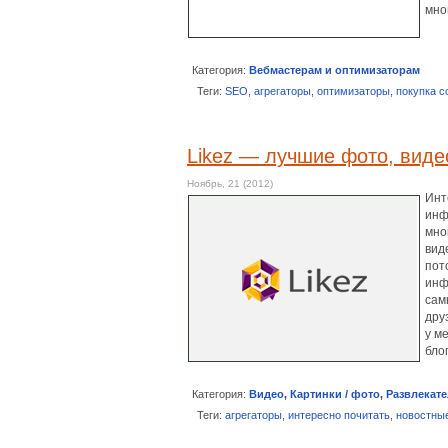
мно
Категория:
Вебмастерам и оптимизаторам
Теги:
SEO
,
агрегаторы
,
оптимизаторы
,
покупка с
Likez — лучшие фото, видео
Ноябрь, 21 (2012)
Инт
инф
мно
вид
пот
инф
сам
дру
у м
бло
Категория:
Видео
,
Картинки / фото
,
Развлекат
Теги:
агрегаторы
,
интересно почитать
,
новостны