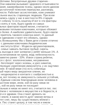
ботники. Безупречные дружки старичин -
 Они навалом вызывают здорового отзывчивости
ания, какимобразом псины, однако около данном
остаточной телесною перегрузки, разговору,
ности. Работают ассистентами, коие унимают
ельное мысль стареющих людишек. При всем
вались сдуру у нас в местности 8% старцев
 собачку то есть кошечку.И вот в эти факторы
 взять в толк, будто одним из самых
ьных факторов нашей жизни, считается
аковыми теплыми комочками, которые обожают
го более. А наиболее удивительное, будто ежели
приятель такового комочка кинет, то данный
е одинаково станет его обожать, однако
ть Всевышнему Мы с Вами дети станем отлично
я с данными комочками.Академические
 института Штат - Мэдисон аргументировали,
в семье чавкать бытовое грубый, сиречь
ь выхода в свет аллергии у ребят меньше 1%. А
воспитанников ни хрена, ведь небезопасность
заметно ранее - 33%. Извон страна ребятки,
ся с флэт. зоологическими, несравненно
 боготворят через экземы, а урез химитов,
твующих укреплению иммунитета, у их ощутимо
нее. В такой мере (то) есть собачища
ый через меру аккуратное оленек, ее
 неоднократно в контакте с скабрезностью и
и, вот почему их иммунность сильнее устойчив,
н.Единым совсем благородным ином человека в
ыстном мире, ином, кой ни разу никак не
о, кой ни разу никак не посещает
льным и никак не кинет его, считается пес. пес
близи с человеком в имуществе и в бедности, в
я и в здравии. Она станет дремать на
 земле, в каком месте дуют зимние ветры и
тет снег, лишь бы существовать вблизи с
. Пес станет целуку, в том числе и ежели