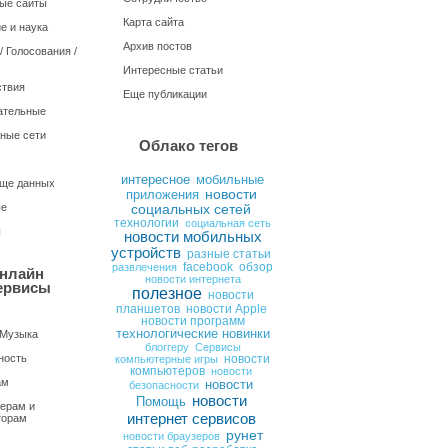
ые сайты
Карта сайта
е и наука
Архив постов
 Голосования /
Интересные статьи
твия
Еще публикации
ательные
ные сети
Облако тегов
интересное
мобильные
ще данных
новости
приложения
ые
социальных сетей
технологии
социальная сеть
ы
новости мобильных
устройств
разные статьи
развлечения
facebook
обзор
нлайн
новости интернета
ервисы
полезное
новости
планшетов
новости Apple
новости программ
технологические новинки
 Музыка
блоггеру
Сервисы
ность
компьютерные игры
новости
компьютеров
новости
ам
новости
безопасности
новости
Помощь
ерам и
интернет сервисов
торам
рунет
новости браузеров