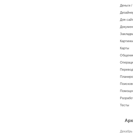
Деньги 
Дизайне
Для сайт
Докуме
Закладк
Картинки
Карты
Общение
Операци
Перевод
Планиро
Поисков
Помощн
Разрабо
Тесты
Арх
Декабрь