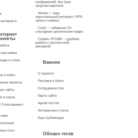
изображений, быстрая
загрузка картинок
Vemeo — ваш
е
персональный интернет (VPN
прокси сервис)
 интернета
Coub — забавные 10-
секундные циклические видео
нтернет
роекты
Сервис HTraffic – удобная
работа с контекстной
работа
рекламой
ьные миры
мода и стиль
Важное
О проекте
о и книги
Реклама в блоге
ьные проекты
Сотрудничество
ые сайты
Карта сайта
е и наука
Архив постов
 Голосования /
Интересные статьи
твия
Еще публикации
ательные
ные сети
Облако тегов