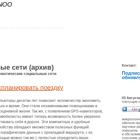
ANOO
аммы на территории Российской
ые сети (архив)
Контакт:
Подпис
ематические социальные сети
.
обновл
спланировать поездку
03 Августа
пьютеры десятки лет помогают человечеству экономить
плетущие н
ьги и время. Они стали незаменимыми помощниками в
седневной жизни. Так же, с появлением GPS-навигаторов,
омобилисты имеют теперь возможность более уверенно
микроскопи
ствовать себя в дороге. Эти компактные и удобные
обители пр
научные ра
ройства обладают множеством полезных функций:
порушень.
тографические данные с прокладкой маршрута, с их
и обслужив
ощью можно так же с легкостью определить ваши
спосонию д