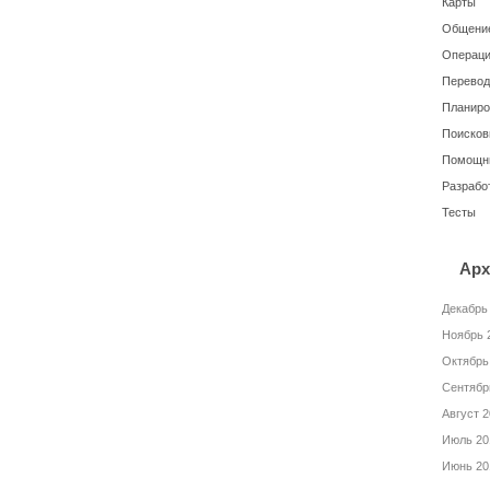
Карты
Общение
Операци
Перевод
Планиро
Поисков
Помощн
Разрабо
Тесты
Арх
Декабрь
Ноябрь 
Октябрь
Сентябр
Август 
Июль 20
Июнь 20