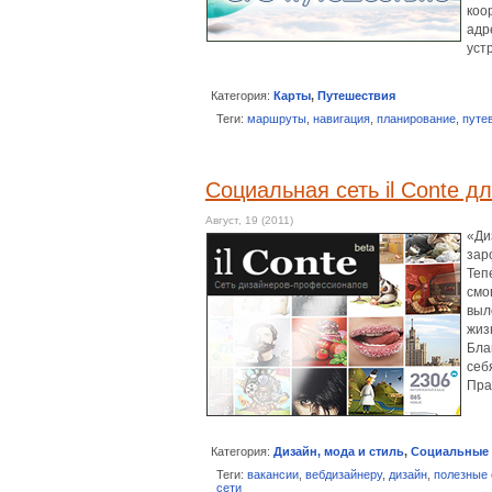
коо
адр
уст
Категория:
Карты
,
Путешествия
Теги:
маршруты
,
навигация
,
планирование
,
путе
Социальная сеть il Conte д
Август, 19 (2011)
«Ди
зар
Теп
смо
выл
жиз
Бла
себ
Пра
Категория:
Дизайн, мода и стиль
,
Социальные 
Теги:
вакансии
,
вебдизайнеру
,
дизайн
,
полезные
сети