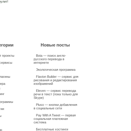
егории
Новые посты
т проекты
Bota — поиск англо-
русского перевода в
сервисы
интернете
Экологическая программа
плагины
Flavion Builder — сервис для
рисования и редактирования
ера
изображений
и
Eleven — сервис перевода
инг
речи в текст (пока только для
Skype)
рограммы
Pluso — кнопки добавления
в социальные сети
гии
Pay With A Tweet — первая
ы
социальная платежная
система
Бесплатные хостинги
ью