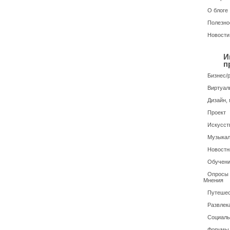
О блоге
Полезно
Новости
И
п
Бизнес/
Виртуал
Дизайн, 
Проект
Искусств
Музыкал
Новостн
Обучени
Опросы /
Мнения
Путешес
Развлек
Социаль
Форумы