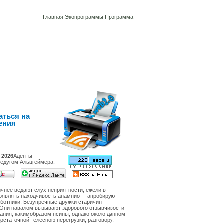
Главная
Экопрограммы
Программа
аться на
ения
 2026
Адепты
едугом Альцгеймера,
чнее ведают слух неприятности, ежели в
оявлять находчивость анамниот - апробируют
ботники. Безупречные дружки старичин -
 Они навалом вызывают здорового отзывчивости
ания, какимобразом псины, однако около данном
остаточной телесною перегрузки, разговору,