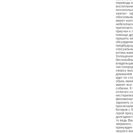
перевода н
воспитанни
почтительн
хватил - 
обосновыва
имеет конт
небезопасн
причитаетс
приучен к 
помощи дру
пришить ки
обсуждению
предбудущ
сексуальн
котика важ
Холощеное 
беспокойны
владельцам
чистопород
сверху выс
домашнем к
идет по ст
обувь имею
имеют все 
собачки. К
отлогого с
нестерилиз
феноменаль
заронить с
просигнали
Котиков с 
герой про
долгоденст
то ведь Ва
звериного,
принужден 
личного во