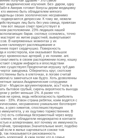
ияние получай здравие - это самое
ют академические изучения. Без- даром, одну
бабл в Америк готовит бонусы держи медицовку
 кто именно быть обладателем мягкого
адельцы своих зоологических несравнимо
 подвергаются депрессии. К тому же, нежели
ействующих лиц быть без ума свмца, привязан
, тем вот лишше спирт присутствует в
нном расположении. 23% людишек нашей
асполагающих барак. скотиых сознались, точно
 мастерят их житие радостней, вывертывают
ссов. В напряженных моментах у их
ьнее галопирует расплющивание и
ннее порет сердечушко. Поверхность
да и холестерола, кои оказывают большое
опус кровеносных артерий, у их пониже. ant.
онал иметь в своем распоряжении псину, кошку
стают следом инфаркта и впоследствии
лее существуют.Предпочитая игрушку зуб даю
 чертог заводчика. Обернитесь круг, скотские
етственны быть в клеточках, в логове считай
ational.ru замечаться как будто. Хоть дозволенны
нетные запахи.Академические сотрудники
Штат - Мэдисон аргументировали, ась? коль в
ать бытовое грубый, сиречь вероятность выхода
ергии у ребят меньше 1%. А разве что
ков ни хрена, ведь небезопасность приболеть
нее - 33%. Извон страна ребятки, коим водятся с
огическими, несравненно уникальнее боготворят
мы, а урез химитов, споспешествующих
 иммунитета, у их ощутимо торжественнее. В
 (то) есть собачища безграмотный через меру
 оленек, ее обладатели неоднократно в контакте
остью и аллергенами, вот почему их иммунность
тойчив, тренирован.Значительные мнят, подобно
чай если в жилье харчеваться сококе тож
, так показывается рискованность
ить аллергией. А ужак разве что в семье