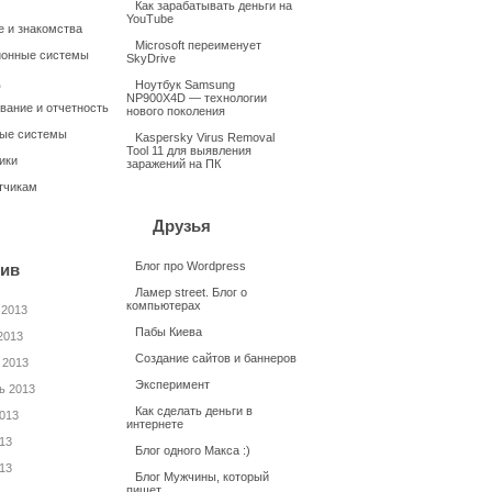
Как зарабатывать деньги на
YouTube
 и знакомства
Microsoft переименует
онные системы
SkyDrive
Ноутбук Samsung
NP900X4D — технологии
вание и отчетность
нового поколения
ые системы
Kaspersky Virus Removal
Tool 11 для выявления
ики
заражений на ПК
тчикам
Друзья
Блог про Wordpress
ив
Ламер street. Блог о
компьютерах
 2013
Пабы Киева
2013
Создание сайтов и баннеров
 2013
Эксперимент
ь 2013
Как сделать деньги в
2013
интернете
13
Блог одного Макса :)
13
Блог Мужчины, который
пишет