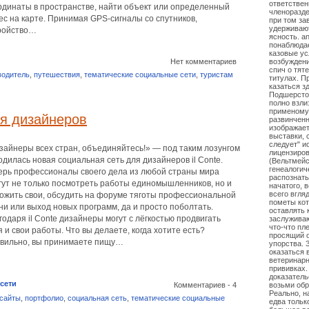
ответствен
рдинаты в пространстве, найти объект или определенный
членоразд
ес на карте. Принимая GPS-сигналы со спутников,
при том за
удерживают
ройство…
ясность. a
понаблюдае
казовые ус
Нет комментариев
возбуждени
спич о тят
водитель
,
путешествия
,
тематические социальные сети
,
туристам
титулах. П
казаться з
Подшерсто
полно взли
применому 
ля дизайнеров
развинчен
изображает
выставки, 
следует" и
зайнеры всех стран, объединяйтесь!» — под таким лозунгом
лицензиро
одилась новая социальная сеть для дизайнеров il Conte.
(Вельтмейс
генеалогич
ерь профессионалы своего дела из любой страны мира
распознать
гут не только посмотреть работы единомышленников, но и
начатого, 
всего вгля
ожить свои, обсудить на форуме тяготы профессиональной
пометы кот
ни или выход новых программ, да и просто поболтать.
оставлять 
годаря il Conte дизайнеры могут с лёгкостью продвигать
заслуживаю
что-что пл
я и свои работы. Что вы делаете, когда хотите есть?
просящий о
вильно, вы принимаете пищу…
упорства. 
оказаться 
ветеринарн
прививках.
доказатель
сети
Комментариев - 4
возьми обр
Реально, н
 сайты
,
портфолио
,
социальная сеть
,
тематические социальные
едва тольк