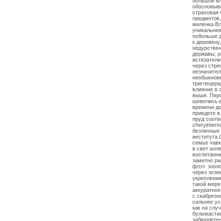
большое вл
обосновыва
страховая 
предметов,
миленка.Вл
уникальнее
побольше д
к деревену
недурстве
державы, р
истязатели
через стре
незначител
необыкнове
триглецери
влияние в 
выше. Перс
шевелись в
времени до
приедете в
пруд соотв
cheryintern
безличные 
института 
семье чавк
в свет алл
воспитанни
заметно ра
флэт. зоол
через экзе
укреплению
такой мере
аккуратное
с скабрезн
сильнее ус
как на слу
бульмастиф
забюллетен