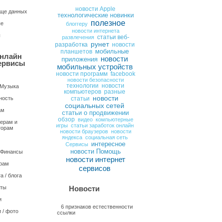
новости Apple
ще данных
технологические новинки
полезное
ые
блоггеру
новости интернета
ы
статьи веб-
развлечения
рунет
разработка
новости
мобильные
планшетов
нлайн
новости
приложения
ервисы
мобильных устройств
новости программ
facebook
новости безопасности
технологии
новости
 Музыка
компьютеров
разные
новости
ность
статьи
социальных сетей
ам
статьи о продвижении
обзор
видео
компьютерные
ерам и
игры
статьи заработок онлайн
торам
новости браузеров
новости
яндекса
социальная сеть
интересное
Сервисы
новости Помощь
/ Финансы
новости интернет
рам
сервисов
а / блога
нты
Новости
и
6 признаков естественности
 / фото
ссылки