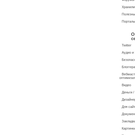
Хранили
Полезн
Портал
О
с
Twitter
Аудио и
Безопас
Блоггер
Вебмаст
оптимиза
Видео
Деньги 
Дизайне
Для сайт
Докуме
Закладк
Картинки