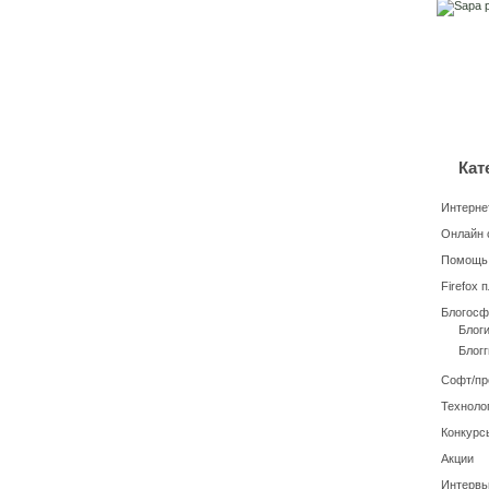
Кат
Интерне
Онлайн 
Помощь
Firefox 
Блогосф
Блог
Блогг
Софт/п
Техноло
Конкурс
Акции
Интерв