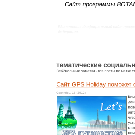
Сайт программы BOT
Единственный официальный сайт прогр
Федерации.
тематические социальн
Веб2нольные заметки - все посты по метке
т
Сайт GPS Нoliday поможет 
Сентябрь, 18 (2012)
Ком
ден
пов
авт
чув
уст
кар
пом