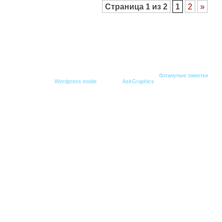
Страница 1 из 2
1
2
»
© Все права защищены. При копировании гиперссылка на
ботануные заметки
обяз
Создание блога -
Wordpress inside
,
Дизайн -
AskGraphics
.