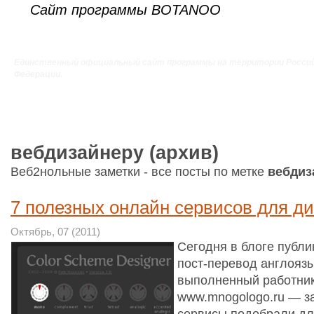
Сайт программы BOTANOO
Единственный официальный сайт программы на территории Росси
Федерации.
вебдизайнеру (архив)
Веб2нольные заметки - все посты по метке
вебдиз
7 полезных онлайн сервисов для д
Октябрь, 07 (2011)
Сегодня в блоге публи
пост-перевод англоязы
выполненный работни
www.mnogologo.ru — за
сервисы подобрали дл