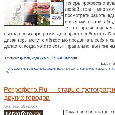
Теперь профессионалы
любой страны мира смо
посмотреть работы ед
и выложить свои, обсу
тяготы профессиональ
выход новых программ, да и просто поболтать. Бла
дизайнеры могут с лёгкостью продвигать себя и св
делаете, когда хотите есть? Правильно, вы прин
Категория:
Дизайн, мода и стиль
,
Социальные сети
Комментар
Теги:
вакансии
,
вебдизайнеру
,
дизайн
,
полезные сайты
,
портфолио
,
социальная с
сети
Ретрофото.Ru — старые фотографи
других городов
Октябрь, 28 (2009)
Тема про бесплатные 