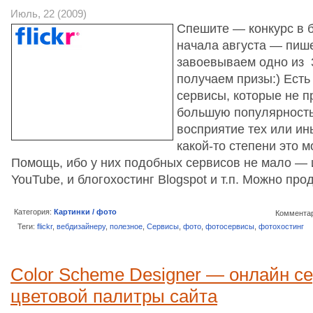
Июль, 22 (2009)
Спешите — конкурс в 
начала августа — пиш
завоевываем одно из 3
получаем призы:) Есть
сервисы, которые не п
большую популярность
восприятие тех или ин
какой-то степени это 
Помощь, ибо у них подобных сервисов не мало — 
YouTube, и блогохостинг Blogspot и т.п. Можно п
Категория:
Картинки / фото
Комментар
Теги:
flickr
,
вебдизайнеру
,
полезное
,
Сервисы
,
фото
,
фотосервисы
,
фотохостинг
Color Scheme Designer — онлайн с
цветовой палитры сайта