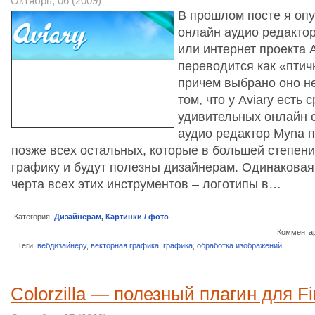
Октябрь, 06 (2009)
В прошлом посте я опу
онлайн аудио редакто
или интернет проекта A
переводится как «птич
причем выбрано оно не
том, что у Aviary есть 
удивительных онлайн 
аудио редактор Myna 
позже всех остальных, которые в большей степен
графику и будут полезны дизайнерам. Одинаковая
черта всех этих инструментов – логотипы в…
Категория:
Дизайнерам
,
Картинки / фото
Комментар
Теги:
вебдизайнеру
,
векторная графика
,
графика
,
обработка изображений
Colorzilla — полезный плагин для Fi