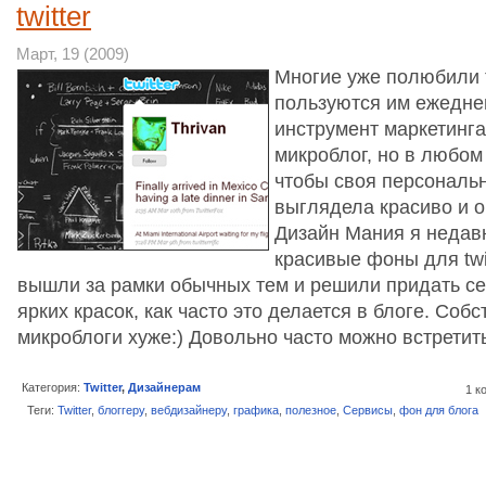
twitter
Март, 19 (2009)
Многие уже полюбили 
пользуются им ежеднев
инструмент маркетинга,
микроблог, но в любом
чтобы своя персональ
выглядела красиво и о
Дизайн Мания я недав
красивые фоны для twi
вышли за рамки обычных тем и решили придать се
ярких красок, как часто это делается в блоге. Собс
микроблоги хуже:) Довольно часто можно встрети
Категория:
Twitter
,
Дизайнерам
1 к
Теги:
Twitter
,
блоггеру
,
вебдизайнеру
,
графика
,
полезное
,
Сервисы
,
фон для блога