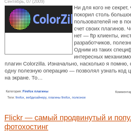
Сентябрь, 07 (2009)
Ни для кого не секрет, 
покорил столь большо
пользователей не в п
счет своих плагинов. Ч
нет — ftp клиенты, ин
разработчиков, полезн
Одним из таких специф
интересных механизмо
плагин Colorzilla. Изначально, насколько я помню
одну полезную операцию — позволял узнать код ц
на экране. То…
Категория:
Firefox плагины
Комментар
Теги:
firefox
,
вебдизайнеру
,
плагины firefox
,
полезное
Flickr — самый продвинутый и поп
фотохостинг