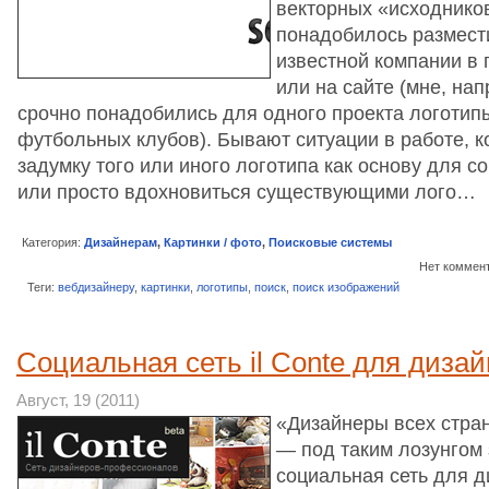
векторных «исходников
понадобилось размест
известной компании в 
или на сайте (мне, на
срочно понадобились для одного проекта логотип
футбольных клубов). Бывают ситуации в работе, к
задумку того или иного логотипа как основу для с
или просто вдохновиться существующими лого…
Категория:
Дизайнерам
,
Картинки / фото
,
Поисковые системы
Нет коммен
Теги:
вебдизайнеру
,
картинки
,
логотипы
,
поиск
,
поиск изображений
Социальная сеть il Conte для диза
Август, 19 (2011)
«Дизайнеры всех стран
— под таким лозунгом
социальная сеть для ди