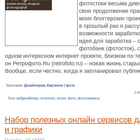
фотостоки весьма див
свое продолжение прак
моих блоггерских проек
в прошлый раз я рассу
возможности заработк
идея для заработка – 
фотобанк (фотосток), 
одном интересном интернет проекте, близком по т
он Ретрофото.Ru (retrofoto.ru) – новая жизнь стар
Вообще, если честно, когда я запланировал пуб
Категория:
Дизайнерам
,
Картинки / фото
1 к
Теги:
вебдизайнеру
,
полезное
,
ретро
,
фото
,
фотосервисы
Набор полезных онлайн сервисов д
и графики