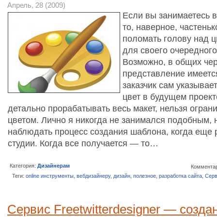
Апрель, 28 (2009)
Если вы занимаетесь в
то, наверное, частень
поломать голову над 
для своего очередного
Возможно, в общих чер
представление имеетс
заказчик сам указыва
цвет в будущем проект
детально прорабатывать весь макет, нельзя огран
цветом. Лично я никогда не занимался подобным, 
наблюдать процесс создания шаблона, когда еще 
студии. Когда все получается — то…
Категория:
Дизайнерам
Комментар
Теги:
online инструменты
,
вебдизайнеру
,
дизайн
,
полезное
,
разработка сайта
,
Сер
Сервис Freetwitterdesigner — созд