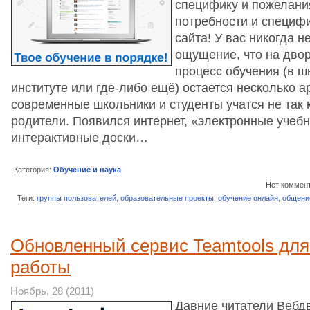
специфику и пожелани
потребности и специфи
сайта! У вас никогда н
ощущение, что на двор
процесс обучения (в ш
институте или где-либо ещё) остается несколько а
современные школьники и студенты учатся не так к
родители. Появился интернет, «электронные учебн
интерактивные доски…
Категория:
Обучение и наука
Нет коммен
Теги:
группы пользователей
,
образовательные проекты
,
обучение онлайн
,
общени
Обновленный сервис Teamtools для
работы
Ноябрь, 28 (2011)
Давние читатели Вебд