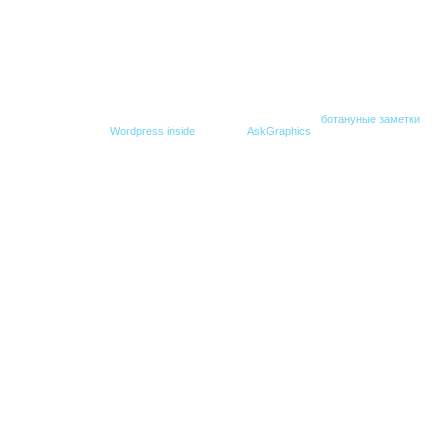
© Все права защищены. При копировании гиперссылка на
ботануные заметки
обяз
Создание блога -
Wordpress inside
,
Дизайн -
AskGraphics
.