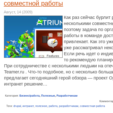
совместной работы
Август, 14 (2009)
Как раз сейчас бурлит
несколькими совместн
поэтому задача по орг
работы в команде дос
привлекает. Как это уж
уже рассматривал нек
Если речь идет о инди
то рекомендую планиро
При сотрудничестве с несколькими людьми на оте
Teamer.ru . Что-то подобное, но с несколько бол
предлагает сегодняшний герой обзора — проект Op
интранет решение…
Категория:
Бизнес/работа
,
Полезные
,
Разработчикам
Комментар
Теги:
drupal
,
интранет
,
полезное
,
работа
,
разработчикам
,
совместная работа