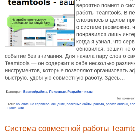
вероятно помнят о сис
работы Teamtools. В п
сложилось в целом пр
о системе (возможно, ч
понравился лишь инте
когда я узнал, что сер
обновился, решил не о
событие без внимания. Для начала пару слов о са
Teamtools — он содержит в себе несколько разли
инструментов, которые позволяют организовать 
быструю, удобную совместную работу. Здесь…
Категория:
Бизнес/работа
,
Полезные
,
Разработчикам
Нет коммен
Теги:
обновление сервисов
,
общение
,
полезные сайты
,
работа
,
работа онлайн
,
со
проектами
Cистема совместной работы Teamto