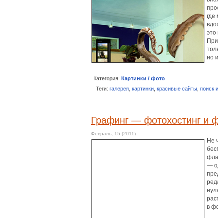
про
где
вдо
это
При
тол
но 
Категория:
Картинки / фото
Теги:
галерея
,
картинки
,
красивые сайты
,
поиск 
Графинг — фотохостинг и ф
Февраль, 15 (2011)
Не 
бес
фла
— о
пре
ред
нул
рас
в ф