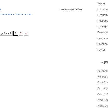
Карты
х
Общение
Нет комментариев
отосервисы
,
фотохостинг
Операци
Перевод
Планиро
Поисков
ца 1 из 2
1
2
»
Помощн
Разрабо
Тесты
Арх
Декабрь
Ноябрь 
Октябрь
Сентябр
Август 
Июль 20
Июнь 20