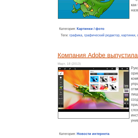
как
наз
Категория:
Картинки / фото
Теги:
графика
,
графический редактор
,
картинки
,
Компания Adobe выпустила
Март, 18 (2013)
Рук
ори
ком
упр
отм
лиш
соз
при
сло
инс
уни
Категория:
Новости интернета