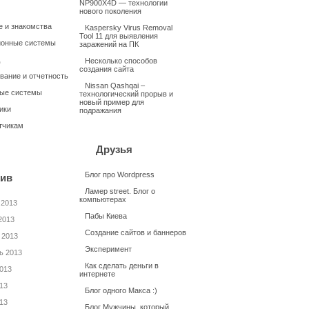
NP900X4D — технологии
нового поколения
 и знакомства
Kaspersky Virus Removal
Tool 11 для выявления
онные системы
заражений на ПК
Несколько способов
создания сайта
вание и отчетность
Nissan Qashqai –
ые системы
технологический прорыв и
новый пример для
ики
подражания
тчикам
Друзья
Блог про Wordpress
ив
Ламер street. Блог о
компьютерах
 2013
Пабы Киева
2013
Создание сайтов и баннеров
 2013
Эксперимент
ь 2013
Как сделать деньги в
2013
интернете
13
Блог одного Макса :)
13
Блог Мужчины, который