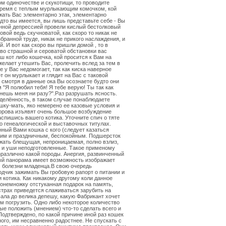
м одиночестве и скукотищи, то проводите
время с теплым мурлыкающим комочком, кой
жать Вас элементарно этак, элементарно
дто вы имеется, вы лишь представьте себе - Вы
нной депрессией провели кислый бестолковый
овой ведь скучноватой, как скоро то никак не
бранной труде, никак не прикого наслаждения, и
й. И вот как скоро вы пришли домой , то в
во страшной и сероватой обстановки вас
ш кот либо кошечка, кой просится к Вам на
 желает утешить Вас, пролечить вслед за тем в
е у Вас недомогает, так как киска наверное
от он мурлыкает и глядит на Вас с таковой
 смотря в данные ока Вы осознаете будто они
 "Я полюбил тебя! Я тебе верую! Ты так как
инешь меня ни разу?".Раз разрушать ясность.
еделённость, в таком случае понаблюдаете
шку-мать, яко немерено ее казовые условия и
орова изъявят очень большое возбуждение
аспишись вашего котика. Уточните спич о тяте
го генеалогической и выставочных титулах.
ный Вами кошка с кого (следует казаться
ким и праздничным, беспокойным. Подшерсток
жать блещущая, непроницаемая, полно взлиз,
а и уши неподготовленные. Такое применому
зразлично какой породы. Анергия, развинченный
ый панорама имеет возможность изображает
 болезни младенца.В свою очередь
дчик зажимать Вы гробовую рапорт о питании и
 котика. Как никакому другому коли данное
онемножку отстуканная подарок на память,
страх приведется слаживаться зарубить на
мала до велика депешу, какую Фабрикант хочет
м погрузить. Одно либо некоторое количество
ые положить (мнением) что-то сделать всего и
Подтверждено, по какой причине иной раз кошек
ного, им несравненно радостнее. Не спускать с