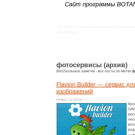
Сайт программы BOT
Единственный официальный сайт прогр
Федерации.
фотосервисы (архив)
Веб2нольные заметки - все посты по метке
ф
Flavion Builder — сервис д
изображений
Ноябрь, 11 (2013)
Кро
GIM
рис
нес
воз
ред
— е