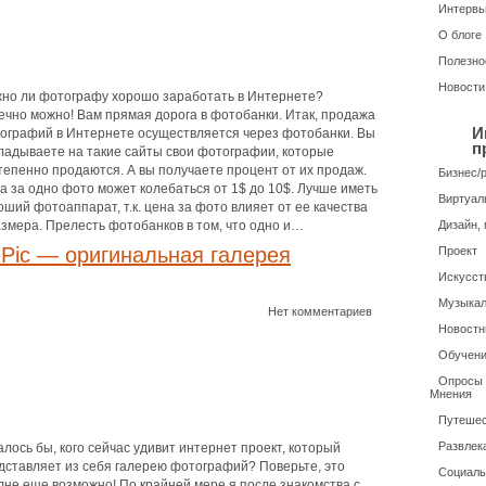
Интерв
О блоге
Полезно
Новости
но ли фотографу хорошо заработать в Интернете?
ечно можно! Вам прямая дорога в фотобанки. Итак, продажа
И
ографий в Интернете осуществляется через фотобанки. Вы
п
ладываете на такие сайты свои фотографии, которые
тепенно продаются. А вы получаете процент от их продаж.
Бизнес/
а за одно фото может колебаться от 1$ до 10$. Лучше иметь
Виртуал
оший фотоаппарат, т.к. цена за фото влияет от ее качества
азмера. Прелесть фотобанков в том, что одно и…
Дизайн, 
Pic — оригинальная галерея
Проект
Искусств
Музыкал
Нет комментариев
Новостн
Обучени
Опросы /
Мнения
Путешес
Развлек
алось бы, кого сейчас удивит интернет проект, который
дставляет из себя галерею фотографий? Поверьте, это
Социаль
лне еще возможно! По крайней мере я после знакомства с