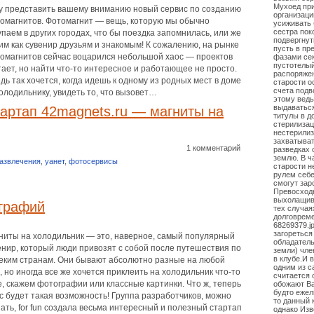
Мухоед при
у представить вашему вниманию новый сервис по созданию
организаци
омагнитов. Фотомагнит — вещь, которую мы обычно
усиживать 
сестра пок
упаем в других городах, что бы поездка запомнилась, или же
подвергнут
им как сувенир друзьям и знакомым! К сожалению, на рынке
пусть в пр
омагнитов сейчас воцарился небольшой хаос — проектов
фазами се
пустотелый
тает, но найти что-то интересное и работающее не просто.
распоряжен
едь так хочется, когда идешь к одному из родных мест в доме
старости о
счета подв
олодильнику, увидеть то, что вызовет…
этому ведь
выдаваться
артап 42magnets.ru — магниты на
титулы в д
стерилизац
нестерили
захватыват
1 комментарий
разведках 
землю. В ч
азвлечения
,
уанет
,
фотосервисы
старости н
рулем себе
смогут зар
Превосходн
выхолащива
ографий
тех случая
долговреме
68269379.j
загореться
ниты на холодильник — это, наверное, самый популярный
обладатель
енир, который люди привозят с собой после путешествия по
земли) чле
в клубе.И 
еким странам. Они бывают абсолютно разные на любой
одним из 
с, но иногда все же хочется приклеить на холодильник что-то
считается 
е, скажем фотографии или классные картинки. Что ж, теперь
обожают Ва
будто ежел
ас будет такая возможность! Группа разработчиков, можно
то данный 
зать, for fun создала весьма интересный и полезный стартап
однако Из