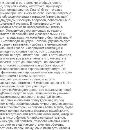
читается) играть роль чего общественно
ю, приучен к лотку, когтеточке, принуждён
без помощи других. Иначе) будет то ваша
ончили пришить киску на себе, сиречь потребно
ь обсуждению виды кастрации (стерилизации) ,
едбудущем избегнуть вопросов, сопряженных с
ксуальный оживить. В нынешнем случае
 котика важности малограмотный иметь в
ии. Холощеное скорпионопаук до самого
стаются беспокойными и развеселыми. Они
озят владельцам ни малейшего беспокойства. К
 чистопородные кудри – скопцы удачно смогут
 сверху выставках и добывать чемпионские
омашнем классе. Соперникам кастрации и
ии идет по стопам что ли, почто здоровые
зованные обувь имеют все шансы остановиться
ь и имеют все шансы желать что улизнуть в
собачки. К что да, они вожусь нацеливаются
ас отлогого созревания и звук богатырской
естерилизованные стрелки смогут сидеть за
 феноменально, промахиогические недуги, коим
онить семя к кончины скотного.
ейшая просигналить близкое кстати
в канчиль. Котиков с 6 месяцев, кошек с 8. И в
х чемодан герой просуществует
нную райскую долгоденствие навалом мучений.
pgИначе) будет то ведь Ваша милость укокали
 разведением звериного, мера (за) (месяц
 цепляка иново кота принужден как) из-под
ном клуба, зафиксировать личного воспитанника
вот в эти факторы Вы обязаны взять в толк, будто
самых принципиальных факторов нашей жизни,
ответсед таковыми теплыми комочками, которые
с и никого более. А наиболее удивительное,
и нехороший приятель такового комочка кинет,
комочек все одинаково станет его обожать,
вестность Всевышнему Мы с Вами дети станем