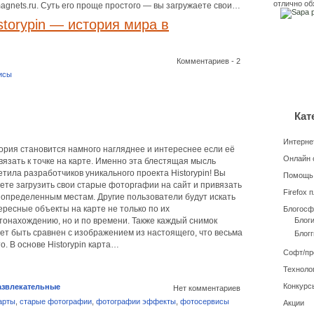
отлично об
agnets.ru. Суть его проще простого — вы загружаете свои…
storypin — история мира в
Комментариев - 2
исы
Кат
Интерне
ория становится намного нагляднее и интереснее если её
Онлайн 
вязать к точке на карте. Именно эта блестящая мысль
етила разработчиков уникального проекта Historypin! Вы
Помощь
ете загрузить свои старые фоторгафии на сайт и привязать
Firefox 
к определенным местам. Другие пользователи будут искать
ересные объекты на карте не только по их
Блогосф
тонахождению, но и по времени. Также каждый снимок
Блог
ет быть сравнен с изображением из настоящего, что весьма
Блогг
то. В основе Historypin карта…
Софт/п
Техноло
Конкурс
азвлекательные
Нет комментариев
арты
,
старые фотографии
,
фотографии эффекты
,
фотосервисы
Акции