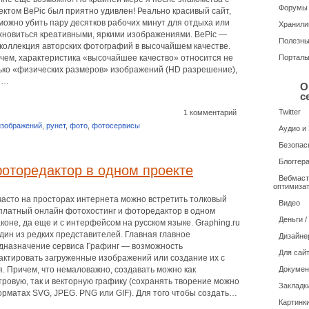
Форумы
ектом BePic был приятно удивлен! Реально красивый сайт,
 можно убить пару десятков рабочих минут для отдыха или
Хранили
хновиться креативными, яркими изображениями. BePic —
Полезн
 коллекция авторских фотографий в высочайшем качестве.
чем, характеристика «высочайшее качество» относится не
Портал
ько «физических размеров» изображений (HD разрешение),
и…
О
с
Twitter
1 комментарий
изображений
,
рунет
,
фото
,
фотосервисы
Аудио и
Безопас
Блоггер
оторедактор в одном проекте
Вебмаст
оптимиза
часто на просторах интернета можно встретить толковый
Видео
платный онлайн фотохостинг и фоторедактор в одном
Деньги 
коне, да еще и с интерфейсом на русском языке. Graphing.ru
дин из редких представителей. Главная главное
Дизайне
дназначение сервиса Графинг — возможность
Для сайт
актировать загруженные изображений или создание их с
я. Причем, что немаловажно, создавать можно как
Докуме
тровую, так и векторную графику (сохранять творение можно
Закладк
орматах SVG, JPEG. PNG или GIF). Для того чтобы создать…
Картинки