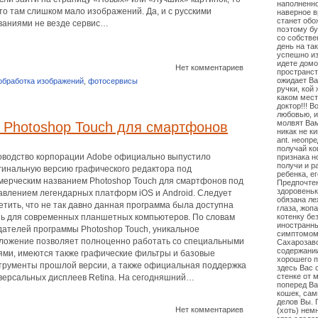
наполненно
-то там слишком мало изображений. Да, и с русскими
наверное 
станет обо
ваниями не везде сервис…
поэтому бу
со собстве
день на так
успешно из
идете домо
Нет комментариев
пространст
ожидает Ва
обработка изображений
,
фотосервисы
ручки, кой
каком мест
доктор!!! В
любовью, и
молвят Вам
 Photoshop Touch для смартфонов
никак не к
ant. неопр
получай ко
оводство корпорации Adobe официально выпустило
признака н
получи и р
гинальную версию графического редактора под
ребенка, е
мерческим названием Photoshop Touch для смартфонов под
Предпочтен
здоровень
авлением легендарных платформ iOS и Android. Следует
обязана ле
етить, что не так давно данная программа была доступна
глаза, жоп
ь для современных планшетных компьютеров. По словам
котенку бе
иностранн
дателей программы Photoshop Touch, уникальное
симптомом
ложение позволяет полноценно работать со специальными
Сахарозаво
содержании
ями, имеются также графические фильтры и базовые
хорошего п
трументы прошлой версии, а также официальная поддержка
здесь Вас 
стенке от 
версальных дисплеев Retina. На сегодняшний…
поперед Ва
кошек, сам
делов Вы. 
Нет комментариев
(хоть) нем