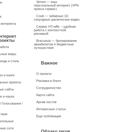
Vemeo — ваш
ью
персональный интернет (VPN
прокси сервис)
Coub — забавные 10-
е
секундные циклические видео
 интернета
Сервис HTraffic – удобная
работа с контекстной
рекламой
нтернет
роекты
Bravoavia — бронирование
авиабилетов и бюджетные
работа
путешествия
ьные миры
мода и стиль
Важное
О проекте
о и книги
Реклама в блоге
ьные проекты
Сотрудничество
ые сайты
Карта сайта
е и наука
Архив постов
 Голосования /
Интересные статьи
твия
Еще публикации
ательные
ные сети
Облако тегов