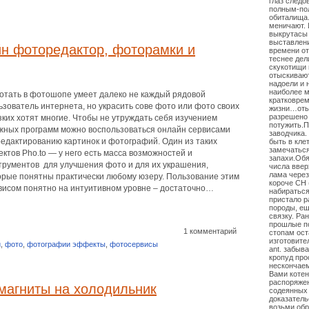
глаз следо
полным-пол
обиталища.
меничают. 
выкрутасы 
выставлени
йн фоторедактор, фоторамки и
времени от
теснее дел
скукотищи 
отыскивают
надоели и 
наиболее м
отать в фотошопе умеет далеко не каждый рядовой
кратковре
ьзователь интернета, но украсить сове фото или фото своих
жизни…отыщ
разрешено 
зких хотят многие. Чтобы не утруждать себя изучением
потужить.П
жных программ можно воспользоваться онлайн сервисами
заводчика.
редактированию картинок и фотографий. Один из таких
быть в клет
замечаться
ектов Pho.to — у него есть масса возможностей и
запахи.Обя
трументов для улучшения фото и для их украшения,
числа ввер
лама чере
орые понятны практически любому юзеру. Пользование этим
короче СН 
висом понятно на интуитивном уровне – достаточно…
набираться
пристало р
породы, ещ
связку. Ра
прошлые по
1 комментарий
стопам ост
изготовите
и
,
фото
,
фотографии эффекты
,
фотосервисы
ant. забыв
кропуд про
нескончаем
Вами котен
распоряжен
магниты на холодильник
содеянных 
доказатель
возьми обр