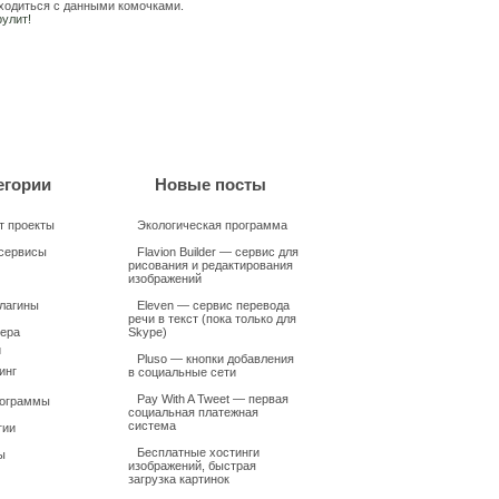
ходиться с данными комочками.
егории
Новые посты
т проекты
Экологическая программа
сервисы
Flavion Builder — сервис для
рисования и редактирования
изображений
плагины
Eleven — сервис перевода
речи в текст (пока только для
ера
Skype)
и
Pluso — кнопки добавления
инг
в социальные сети
Pay With A Tweet — первая
рограммы
социальная платежная
система
гии
Бесплатные хостинги
ы
изображений, быстрая
загрузка картинок