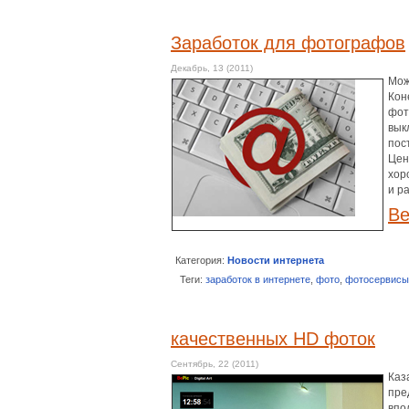
Заработок для фотографов
Декабрь, 13 (2011)
Мож
Кон
фот
вык
пос
Цен
хор
и р
Be
Категория:
Новости интернета
Теги:
заработок в интернете
,
фото
,
фотосервисы
качественных HD фоток
Сентябрь, 22 (2011)
Каз
пре
впо