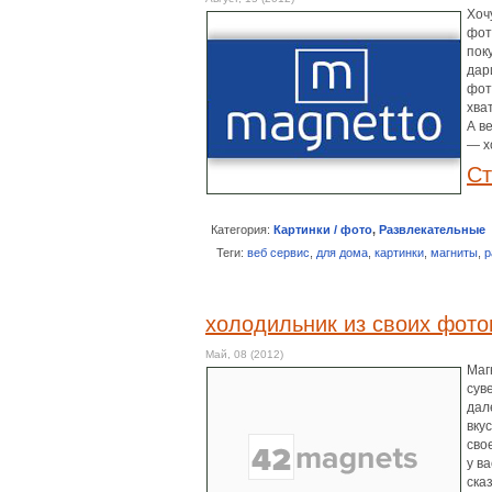
Хоч
фот
пок
дар
фот
хва
А в
— х
Ст
Категория:
Картинки / фото
,
Развлекательные
Теги:
веб сервис
,
для дома
,
картинки
,
магниты
,
р
холодильник из своих фот
Май, 08 (2012)
Маг
сув
дал
вку
сво
у в
ска