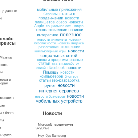
мобильные приложения
ще данных
статьи о
Сервисы
продвижении
ые
новости
планшетов
обзор
новости
ы
Apple
социальная сеть
видео
технологические новинки
полезное
интересное
нлайн
новости интернета
новости
ервисы
безопасности
новости яндекса
развлечения
технологии
новости
компьютерные игры
социальных сетей
 Музыка
новости программ
разные
статьи
статьи заработок
ность
новости
онлайн
facebook
Помощь
ам
новости
компьютеров
блоггеру
ерам и
статьи веб-разработка
торам
новости
рунет
интернет сервисов
новости
новости браузеров
/ Финансы
мобильных устройств
рам
Новости
а / блога
нты
Microsoft переименует
и
SkyDrive
 / фото
Ноутбук Samsung