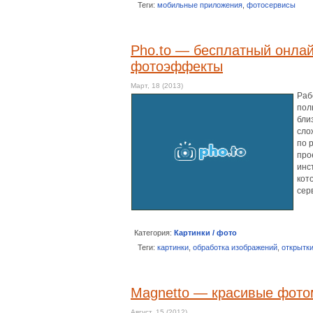
Теги:
мобильные приложения
,
фотосервисы
Pho.to — бесплатный онла
фотоэффекты
Март, 18 (2013)
Раб
пол
бли
сло
по 
про
инс
кот
сер
Категория:
Картинки / фото
Теги:
картинки
,
обработка изображений
,
открытк
Magnetto — красивые фото
Август, 15 (2012)