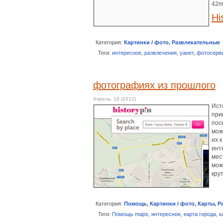
42m
Hi
Категория:
Картинки / фото
,
Развлекательные
Теги:
интересное
,
развлечения
,
уанет
,
фотосерв
фотографиях из прошлого
Апрель, 18 (2012)
Ист
при
пос
мож
их 
инт
мес
мож
кру
Категория:
Помощь
,
Картинки / фото
,
Карты
,
Р
Теги:
Помощь maps
,
интересное
,
карта города
,
к