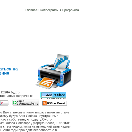
Главная
Экопрограммы
Программа
аться на
ения
 2026
А будто
ется наших непрочных
то Вам с таковым ином ни разу никак не станет
оэтому будто Ваш Собака неустрашимо
 из-за собственную подругу.Охото
ать слова Сенатора Джорджа Веста, 10 г:Этак
ть к тем людям, коим на нынешний день надоел
 Ваши годы проходят бесповоротно в