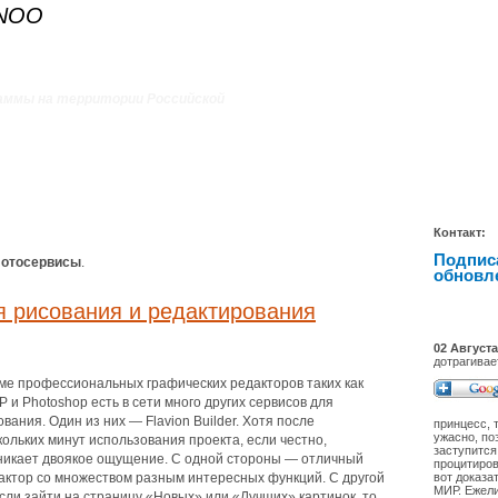
ANOO
аммы на территории Российской
Контакт:
Подпис
отосервисы
.
обновл
ля рисования и редактирования
02 Августа
дотрагива
ме профессиональных графических редакторов таких как
P и Photoshop есть в сети много других сервисов для
ования. Один из них — Flavion Builder. Хотя после
принцесс, 
ужасно, п
кольких минут использования проекта, если честно,
заступится
никает двоякое ощущение. С одной стороны — отличный
процитиров
актор со множеством разным интересных функций. С другой
вот доказа
МИР. Ежели
сли зайти на страницу «Новых» или «Лучших» картинок, то