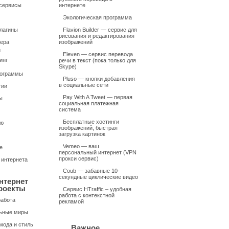
сервисы
интернете
Экологическая программа
плагины
Flavion Builder — сервис для
рисования и редактирования
ера
изображений
и
Eleven — сервис перевода
инг
речи в текст (пока только для
Skype)
рограммы
Pluso — кнопки добавления
в социальные сети
гии
Pay With A Tweet — первая
ы
социальная платежная
система
Бесплатные хостинги
ью
изображений, быстрая
загрузка картинок
Vemeo — ваш
е
персональный интернет (VPN
прокси сервис)
 интернета
Coub — забавные 10-
секундные циклические видео
нтернет
роекты
Сервис HTraffic – удобная
работа с контекстной
работа
рекламой
ьные миры
мода и стиль
Важное