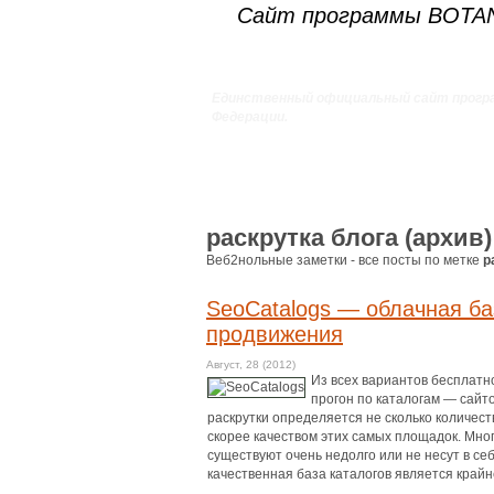
Сайт программы BOT
Единственный официальный сайт прогр
Федерации.
раскрутка блога (архив)
Веб2нольные заметки - все посты по метке
р
SeoCatalogs — облачная ба
продвижения
Август, 28 (2012)
Из всех вариантов бесплатн
прогон по каталогам — сайто
раскрутки определяется не сколько количеств
скорее качеством этих самых площадок. Мно
существуют очень недолго или не несут в с
качественная база каталогов является кра