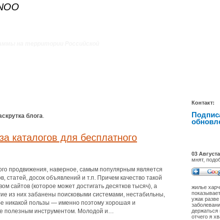
ANOO
аммы на территории Российской
Контакт:
Подпис
аскрутка блога
.
обновл
за каталогов для бесплатного
03 Августа
мнят, подо
ого продвижения, наверное, самым популярным является
в, статей, досок объявлений и т.п. Причем качество такой
ом сайтов (которое может достигать десятков тысяч), а
жилье харч
показывает
гие из них забанены поисковыми системами, нестабильны,
ужак разве
ебе никакой пользы — именно поэтому хорошая и
заболевани
йне полезным инструментом. Молодой и…
держаться 
отчего я х