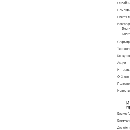
Онлайн 
Помощь
Firefox 
Блогосф
Блог
Блогг
Софт/п
Техноло
Конкурс
Акции
Интерв
О блоге
Полезно
Новости
И
п
Бизнес/
Виртуал
Дизайн, 