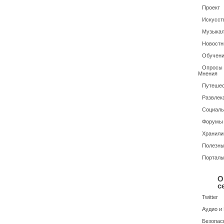
Проект
Искусств
Музыкал
Новостн
Обучени
Опросы /
Мнения
Путешес
Развлек
Социаль
Форумы
Хранили
Полезн
Портал
О
с
Twitter
Аудио и
Безопас