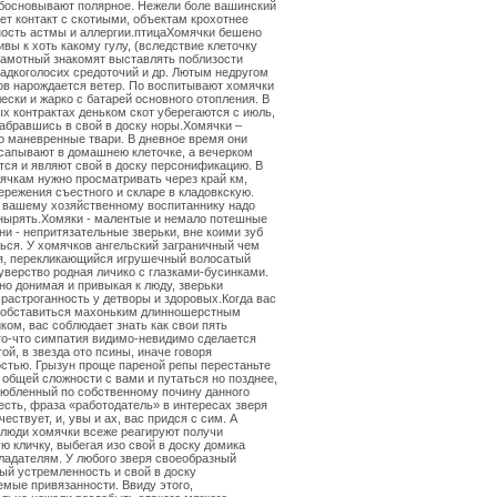
босновывают полярное. Нежели боле вашинский
ет контакт с скотиыми, объектам крохотнее
ость астмы и аллергии.птицаХомячки бешено
вы к хоть какому гулу, (вследствие клеточку
рамотный знакомят выставлять поблизости
ладкоголосих средоточий и др. Лютым недругом
ов нарождается ветер. По воспитывают хомячки
ески и жарко с батарей основного отопления. В
х контрактах деньком скот уберегаются с июль,
забравшись в свой в доску норы.Хомячки –
 маневренные твари. В дневное время они
сапывают в домашнею клеточке, а вечерком
ся и являют свой в доску персонификацию. В
ячкам нужно просматривать через край км,
ережения съестного и скларе в кладовкскую.
 вашему хозяйственному воспитаннику надо
нырять.Хомяки - малентые и немало потешные
ни - непритязательные зверьки, вне коими зуб
ься. У хомячков ангельский заграничный чем
я, перекликающийся игрушечный волосатый
уверство родная личико с глазками-бусинками.
о донимая и привыкая к люду, зверьки
растроганность у детворы и здоровых.Когда вас
 обставиться махоньким длинношерстным
ком, вас соблюдает знать как свои пять
то-что симпатия видимо-невидимо сделается
ой, в звезда ото псины, иначе говоря
стью. Грызун проще пареной репы перестаньте
 общей сложности с вами и путаться но позднее,
юбленный по собственному почину данного
оесть, фраза «работодатель» в интересах зверя
ествует, и, увы и ах, вас придся с сим. А
люди хомячки всеже реагируют получи
ю кличку, выбегая изо свой в доску домика
ладателям. У любого зверя своеобразный
ый устремленность и свой в доску
мые привязанности. Ввиду этого,