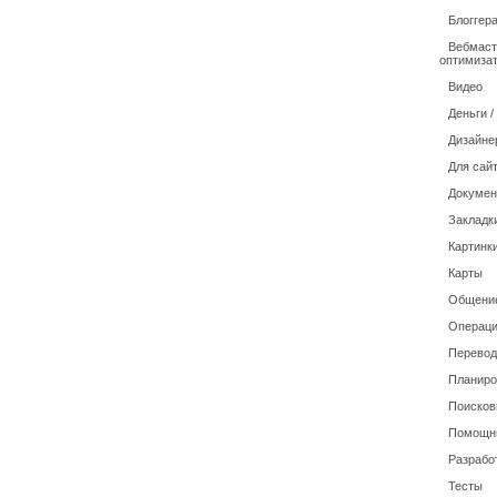
Блоггер
Вебмаст
оптимиза
Видео
Деньги 
Дизайне
Для сайт
Докуме
Закладк
Картинки
Карты
Общение
Операци
Перевод
Планиро
Поисков
Помощн
Разрабо
Тесты