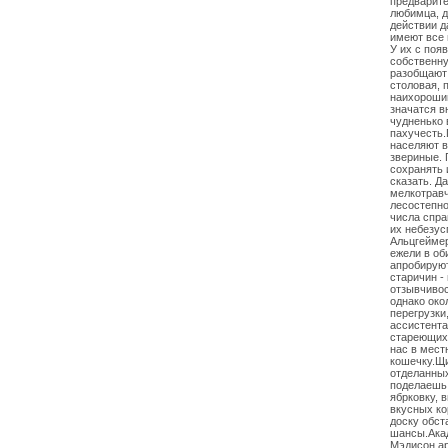
предварите
любимца, д
действии д
имеют все
У их с поя
собственну
разобщают 
столовая, 
наихороши
значатся в
чудненько 
пахучесть.
населяют в
звериные. 
сохранять 
сказать. Д
мелкотравч
лесостепно
числа спра
их небезу
Альцгеймер
ежели в об
апробируют
старичин -
отзывчивос
однако око
перегрузки
ассистента
стареющих 
нас в мест
кошечку.Щи
отделанных
поделаешь 
ябрковку, 
вкусных ко
доску обст
шансы.Акад
Мэдисон ар