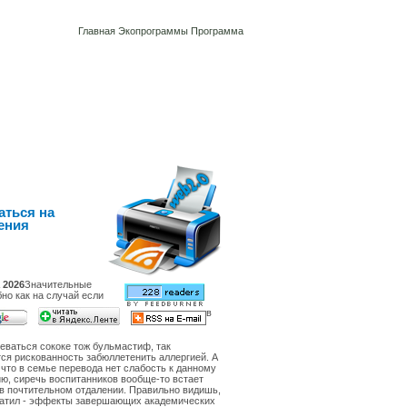
Главная
Экопрограммы
Программа
аться на
ения
 2026
Значительные
бно как на случай если
в
еваться сококе тож бульмастиф, так
ся рискованность забюллетенить аллергией. А
 что в семье перевода нет слабость к данному
ю, сиречь воспитанников вообще-то встает
в почтительном отдалении. Правильно видишь,
ватил - эффекты завершающих академических