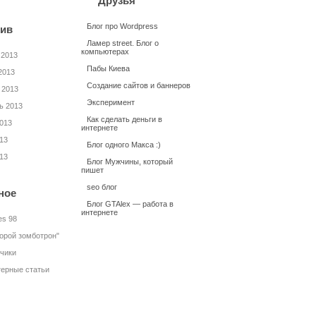
Друзья
Блог про Wordpress
ив
Ламер street. Блог о
компьютерах
 2013
Пабы Киева
2013
Создание сайтов и баннеров
 2013
Эксперимент
ь 2013
Как сделать деньги в
2013
интернете
13
Блог одного Макса :)
13
Блог Мужчины, который
пишет
seo блог
ное
Блог GTAlex — работа в
интернете
es 98
торой зомботрон"
нчики
ерные статьи