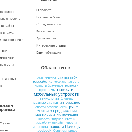
О проекте
о и книги
Реклама в блоге
ьные проекты
Сотрудничество
ые сайты
Карта сайта
е и наука
Архив постов
 Голосования /
Интересные статьи
твия
Еще публикации
ательные
ные сети
Облако тегов
статьи веб-
развлечения
ще данных
разработка
социальная сеть
новости браузеров
новости
ые
новости
программ
ы
мобильных устройств
технологии
блоггеру
интересное
разные статьи
нлайн
рунет
новости безопасности
ервисы
статьи о продвижении
мобильные приложения
новости яндекса
статьи
заработок онлайн
новости
 Музыка
новости Помощь
интернета
ность
facebook
Сервисы
видео