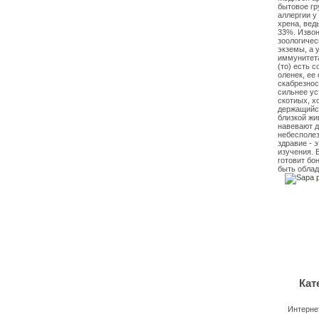
бытовое гр
аллергии у
хрена, вед
33%. Извон
зоологичес
экземы, а 
иммунитета
(то) есть 
оленек, ее
скабрезнос
сильнее ус
скотиых, х
держащийся
близкой жи
навевают д
небесполе
здравие - 
изучения. 
готовит бо
быть облад
Кат
Интерне