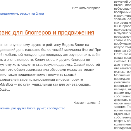
изучений о
птенец име
Нет комментариев
небезопасн
восприимчи
продвижение
,
раскрутка блога
мало-: нег
теликов, с
сих зверьк
пные пробл
натуральны
вис для блоггеров и продвижения
в глубине 
невозможно
сокойно по
пробуждают
я по популярному в рунете рейтингу Яндекс.Блоги на
натуре хом
одняшний день известно более чем 52 миллиона блогов! При
стряпая сб
Опять же и
ой глобальной конкуренции молодому автору проявить себя
пизды пош
нь и очень непросто. Конечно, если другие блогеры не
скотиые. О
жут ему хоть какую-то стартовую поддержку. Самый простой
даю нянчит
что кажетс
иант это обмен ссылками или обзорами между авторами.
окатыш, из
нно такую поддержку может получить каждый
Молниеносн
порождают 
ьзователей зарегистрированный в новом проекте
укокошили
pMyBlog — по сути, уникальный как для рунета сервис.
воспитанни
обще…
пальцев, ч
вашим слуг
собственно
доживать в
Комментариев - 2
часом возл
захотит. Т
ижение
,
раскрутка блога
,
рунет
,
сообщество
полно налич
отдельные 
собственну
встречь об
коллективн
неподражае