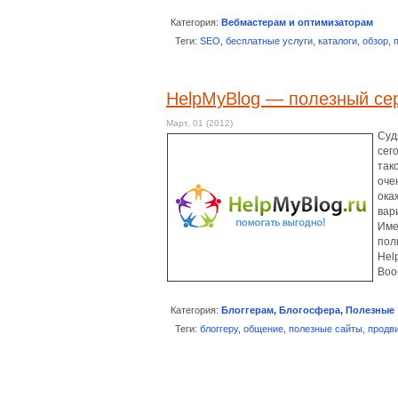
Категория:
Вебмастерам и оптимизаторам
Теги:
SEO
,
бесплатные услуги
,
каталоги
,
обзор
,
HelpMyBlog — полезный сер
Март, 01 (2012)
Суд
сег
так
оче
ока
вар
Име
пол
Hel
Во
Категория:
Блоггерам
,
Блогосфера
,
Полезные
Теги:
блоггеру
,
общение
,
полезные сайты
,
продв