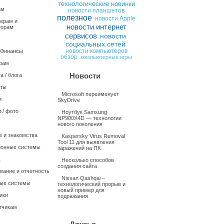
технологические новинки
ам
новости планшетов
полезное
новости Apple
ерам и
новости интернет
торам
сервисов
новости
социальных сетей
/ Финансы
новости компьютеров
обзор
компьютерные игры
рам
Новости
а / блога
нты
Microsoft переименует
и
SkyDrive
 / фото
Ноутбук Samsung
NP900X4D — технологии
нового поколения
 и знакомства
Kaspersky Virus Removal
Tool 11 для выявления
онные системы
заражений на ПК
Несколько способов
создания сайта
вание и отчетность
Nissan Qashqai –
ые системы
технологический прорыв и
новый пример для
ики
подражания
тчикам