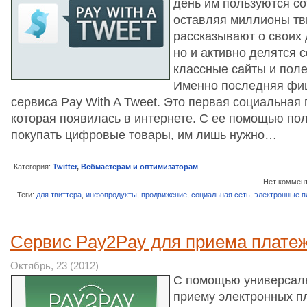
день им пользуются со
оставляя миллионы тви
рассказывают о своих 
но и активно делятся 
классные сайты и пол
Именно последняя фиш
сервиса Pay With A Tweet. Это первая социальная
которая появилась в интернете. С ее помощью по
покупать цифровые товары, им лишь нужно…
Категория:
Twitter
,
Вебмастерам и оптимизаторам
Нет коммен
Теги:
для твиттера
,
инфопродукты
,
продвижение
,
социальная сеть
,
электронные 
Сервис Pay2Pay для приема платеж
Октябрь, 23 (2012)
С помощью универсал
приему электронных п