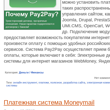
можно установить пла
таких распространенн
управления сайтом, ка
Joomla, Drupal, Presta
UMI.CMS, OpenCart, Wo
др. Подключение моду
предоставляет возможность покупателям интернет
произвести оплату с помощью удобных российских
сервисов. Система Pay2Pay осуществляет прием б
оплаты, которые включают в себя: Электронные д
системы для интернет магазинов WebMoney, Янде
Категория:
Деньги / Финансы
Нет коммен
Теги:
онлайн инструмент
,
платежи
,
полезное
,
разработка сайта
,
электронная комм
системы
Платежная система Moneymail