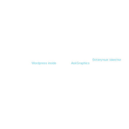
© Все права защищены. При копировании гиперссылка на
ботануные заметки
обяз
Создание блога -
Wordpress inside
,
Дизайн -
AskGraphics
.