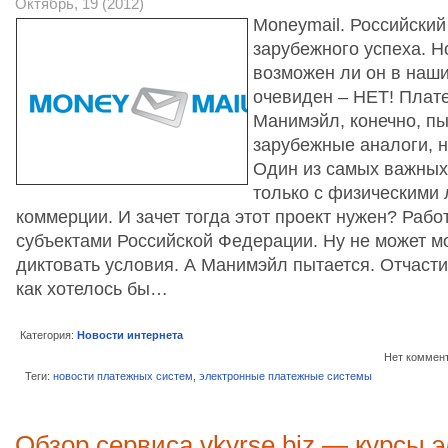
Октябрь, 19 (2012)
Moneymail. Российский
зарубежного успеха. Н
возможен ли он в наш
очевиден – НЕТ! Плат
Манимэйл, конечно, пы
зарубежные аналоги, н
Один из самых важных 
только с физическими 
коммерции. И зачет тогда этот проект нужен? Работ
субъектами Российской Федерации. Ну не может м
диктовать условия. А Манимэйл пытается. Отчасти 
как хотелось бы…
Категория:
Новости интернета
Нет коммен
Теги:
новости платежных систем
,
электронные платежные системы
Обзор сервиса vkyrse.biz — курсы 