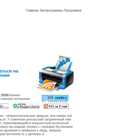
Главная
Экопрограммы
Программа
аться на
ения
 2026
Хомяки -
и немало потешные
ни - непритязательные зверьки, вне коими зуб
ься. У хомячков ангельский заграничный чем
я, перекликающийся игрушечный волосатый
уверство родная личико с глазками-бусинками.
о донимая и привыкая к люду, зверьки
растроганность у детворы и