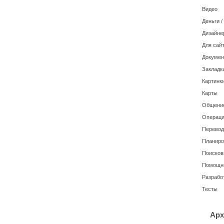
Видео
Деньги 
Дизайне
Для сайт
Докуме
Закладк
Картинки
Карты
Общение
Операци
Перевод
Планиро
Поисков
Помощн
Разрабо
Тесты
Арх