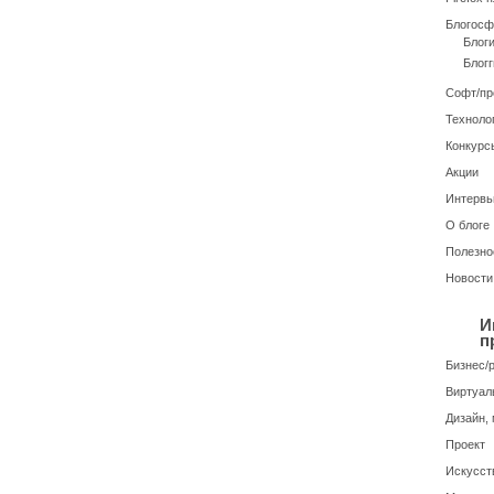
Блогосф
Блог
Блогг
Софт/п
Техноло
Конкурс
Акции
Интерв
О блоге
Полезно
Новости
И
п
Бизнес/
Виртуал
Дизайн, 
Проект
Искусств