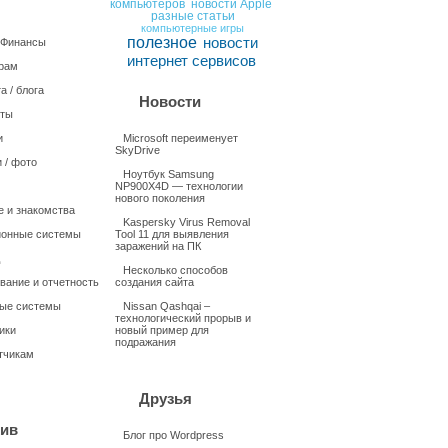
компьютеров
новости Apple
разные статьи
компьютерные игры
полезное
новости
/ Финансы
интернет сервисов
рам
а / блога
Новости
нты
и
Microsoft переименует
SkyDrive
 / фото
Ноутбук Samsung
NP900X4D — технологии
нового поколения
 и знакомства
Kaspersky Virus Removal
онные системы
Tool 11 для выявления
заражений на ПК
Несколько способов
вание и отчетность
создания сайта
ые системы
Nissan Qashqai –
технологический прорыв и
ики
новый пример для
подражания
тчикам
Друзья
ив
Блог про Wordpress