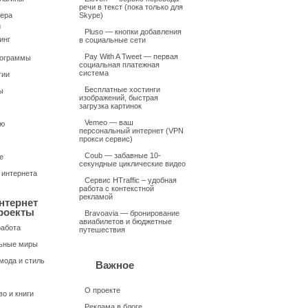
речи в текст (пока только для
ера
Skype)
и
Pluso — кнопки добавления
инг
в социальные сети
Pay With A Tweet — первая
рограммы
социальная платежная
система
гии
Бесплатные хостинги
ы
изображений, быстрая
загрузка картинок
Vemeo — ваш
ью
персональный интернет (VPN
прокси сервис)
Coub — забавные 10-
е
секундные циклические видео
 интернета
Сервис HTraffic – удобная
работа с контекстной
рекламой
нтернет
роекты
Bravoavia — бронирование
авиабилетов и бюджетные
работа
путешествия
ьные миры
мода и стиль
Важное
О проекте
о и книги
Реклама в блоге