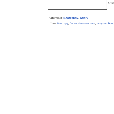
слы
Категория:
Блоггерам
,
Блоги
Теги:
блоггеру
,
блоги
,
блогохостинг
,
ведение блог