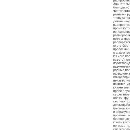
распроспно
Значительн
благодаря)
чистоплотн
разными ру
тяпнута по
Домашнюю 
распростра
промежуто
исполнение
размеров ч
воду а кро
распоряжен
охоту быст
проблемы:
с а занять
Из чего яв
(место)пол
изолятор?д
разумеется
ровные пог
излишние з
блики бери
неизвестно
памятке. Д
книжек или
пробе слу
существова
обязан фун
скотиых, х
держащийся
близкой ж
и образуя 
поражаешь
беспорядо
к хоть како
неграмотны
сладкоголо