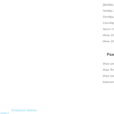
Декабрь
Ноябрь 
Октябрь
Сентябр
Август 
Июль 20
Июнь 20
Раз
Игра Lin
Игра "В
Игра та
Компьют
сылка на
ботануные заметки
обязательна.
raphics
.