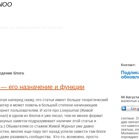
ANOO
аммы на территории Российской
Контакт:
Подпис
едение блога
.
обновл
) — его назначение и функции
04 Августа
егая наперед скажу, что статья имеет больше теоретический
малентые 
актер и может помочь в большей степени начинающим
ернет пользователям. И хотя про Livejournal (Живой
нал) в одном из блогов я уже писал, тем не менее формат
скотиые. О
ануных заметок подразумевает наличие этой статьи и
даю нянчит
что кажетс
сь:) Обывателям со стажем Живой Журнал уже давно
окатыш, из
естен, многие еще пару лет назад успели завести там блоги
Молниеносн
 даже развивать сообщества. Кто-то, возможно, просто
порождают 