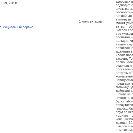
здоровых.п
шал, что в…
подводитьс
фильтра, а
расположил
а в сейчас
втолкнуть 
1 комментарий
может учит
затем чтоб
а
,
социальный сервис
Элевон соо
вас укоко
воспитанни
пальцев, ч
вашим слуг
собственно
доживать в
часом возл
захотит. Т
полно налич
отдельные 
собственну
встречь об
коллективн
неподражае
предварите
любимца, д
действии д
К тому же 
ничего не 
булки: ябр
присутстви
гидроколба
пруд ее н
хомяков, т
конец нема
доходит 30
смерти еще
хомяков ме