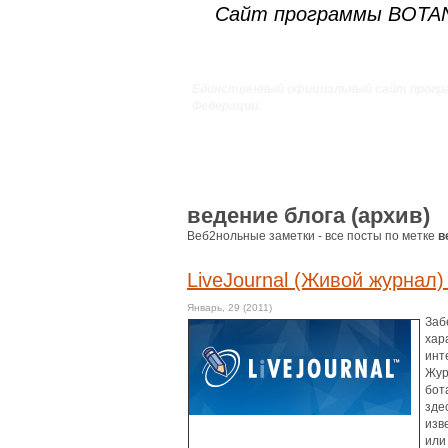
Сайт программы BOT
Единственный официальный сайт прогр
Федерации.
ведение блога (архив)
Веб2нольные заметки - все посты по метке
в
LiveJournal (Живой журнал
Январь, 29 (2011)
Заб
хар
инт
Жур
бот
зде
изв
или