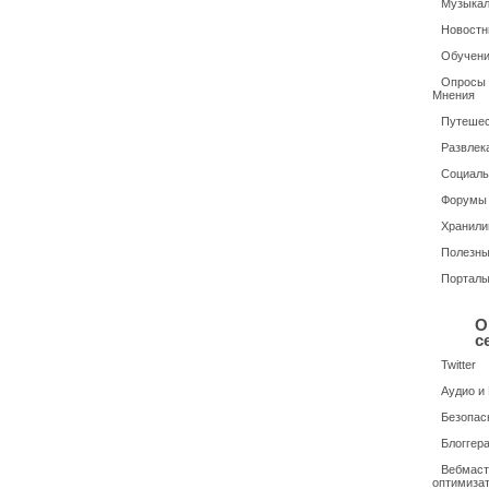
Музыкал
Новостн
Обучени
Опросы /
Мнения
Путешес
Развлек
Социаль
Форумы
Хранили
Полезн
Портал
О
с
Twitter
Аудио и
Безопас
Блоггер
Вебмаст
оптимиза