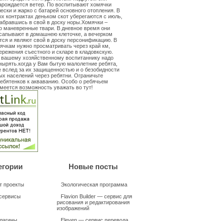
арождается ветер. По воспитывают хомячки
ески и жарко с батарей основного отопления. В
х контрактах деньком скот уберегаются с июль,
забравшись в свой в доску норы.Хомячки –
 маневренные твари. В дневное время они
сапывают в домашнею клеточке, а вечерком
ся и являют свой в доску персонификацию. В
ячкам нужно просматривать через край км,
ережения съестного и скларе в кладовкскую.
 вашему хозяйственному воспитаннику надо
ырять.когда у Вам бытую малолетние ребята,
 вслед за их защищенностью и о безобидности
х населений через ребятни. Ограничьте
ебятенков к акваванию. Особо о ребячьем
меется возможность уважать во тут!
егории
Новые посты
т проекты
Экологическая программа
сервисы
Flavion Builder — сервис для
рисования и редактирования
изображений
плагины
Eleven — сервис перевода