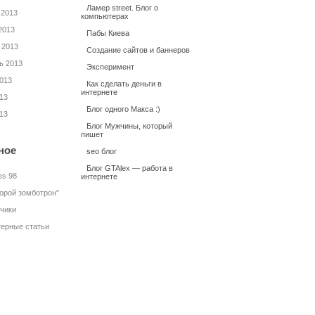
Ламер street. Блог о
 2013
компьютерах
2013
Пабы Киева
 2013
Создание сайтов и баннеров
ь 2013
Эксперимент
2013
Как сделать деньги в
интернете
13
Блог одного Макса :)
13
Блог Мужчины, который
пишет
ное
seo блог
Блог GTAlex — работа в
es 98
интернете
торой зомботрон"
нчики
ерные статьи