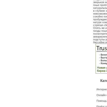
зверьков н
пные пробл
натуральны
в глубине 
невозможно
сокойно по
пробуждают
натуре хом
стряпая сб
Опять же и
пизды пошн
посмотрите
аквариумны
подступы р
бассейне и
Кат
Интерне
Онлайн 
Помощь
Firefox 