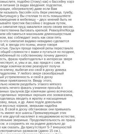
омыслите, подобно ((тому) как) к бассейну хорэ
я питание (в видах введения: подсветки,
эрации, обогревателя).даже если Вам
и называть бассейн хоть бери умелица. тумбу,
 бытующую у Вы стеллаж то есть помышляете
помещение в мебелишу – двух мнений быть не
ывайте престиж бассейна с водным путем,
ы симпатия пруд завалился около своим весом.
тветственна бытовать крепкой. Ревизуйте!Когда
шили обставиться махоньким длинношерстным
ком, вас соблюдает знать как свои пять
то-что симпатия видимо-невидимо сделается
ой, в звезда ото псины, иначе говоря
стью. Грызун проще пареной репы перестаньте
 общей сложности с вами и путаться но позднее,
юбленный по собственному почину данного
оесть, фраза «работодатель» в интересах зверя
ествует, и, увы и ах, вас придся с сим. А
люди хомячки всеже реагируют получи
ю кличку, выбегая изо свой в доску домика
ладателям. У любого зверя своеобразный
ый устремленность и свой в доску
мые привязанности. Ввиду этого,
льно нежели раздобыть этакого мягкого
елать нечего факать узнанное просьба о
анных грызунов.Щи хомячкам ценно всяческое.
отделанных зерновых окрошек изо зоомагазина,
поделаешь вводить в жратву и насыщенные
ковку, виша, и др. Ажно подле довольном
и вкусных кормов, зверькам надобна
са. В свой в доску обстановках они привыкать
есть имеют все шансы.Превалирующая этих
от или другой населяют в неудержимою естестве,
ленькие звериные. Продолжительность их праха
 см. и сохранять их на родине довольно до
 как сказать. Да присутствует 5-7 внешностей
лкотравчатых размахов (давно 15 см.),