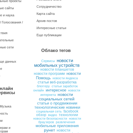
ьные проекты
Сотрудничество
ые сайты
Карта сайта
е и наука
Архив постов
 Голосования /
Интересные статьи
твия
Еще публикации
ательные
ные сети
Облако тегов
новости
Сервисы
ще данных
мобильных устройств
ые
новости планшетов
новости
новости программ
ы
Помощь
новости яндекса
статьи веб-разработка
блоггеру
статьи заработок
нлайн
интересное
онлайн
новости
ервисы
новости
интернета
социальных сетей
статьи о продвижении
 Музыка
технологические новинки
социальная сеть
facebook
ность
обзор
видео
технологии
новости безопасности
новости
ам
браузеров
развлечения
мобильные приложения
ерам и
рунет
новости
торам